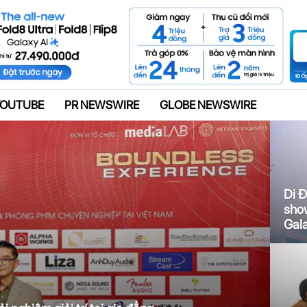
Quảng cáo
YOUTUBE
PR NEWSWIRE
GLOBE NEWSWIRE
Di Đ
sho
Gala