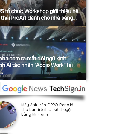
 tổ chức Workshop giới thiệu hệ
 thái ProArt dành cho nhà sáng...
aba.com ra mắt đội ngũ kinh
h AI tác nhân “Accio Work” tại
..
Máy ảnh trên OPPO Reno16:
cho bạn trẻ thích kể chuyện
bằng hình ảnh