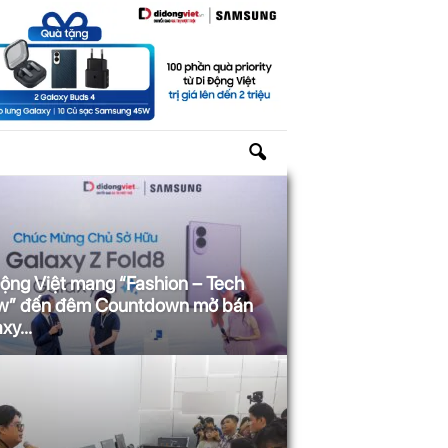
ộng Việt mang “Fashion – Tech
w” đến đêm Countdown mở bán
xy...