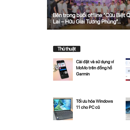
Bên trong buổi offline “Cửu Biệt 
Lai – Hữu Giai Tương Phùng”...
Thủ thuật
Cài đặt và sử dụng ví
MoMo trên đồng hồ
Garmin
Tối ưu hóa Windows
11 cho PC cũ