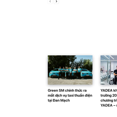
Green SM chính thức ra
YADEA kh
mắt dịch vụ taxi thuần điện
trường 20
tại Đan Mạch
chương tr
YADEA – s