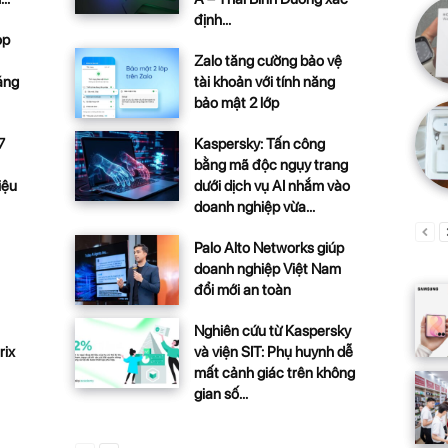
định...
op
Zalo tăng cường bảo vệ
tài khoản với tính năng
áng
bảo mật 2 lớp
Kaspersky: Tấn công
7
bằng mã độc ngụy trang
dưới dịch vụ AI nhắm vào
iệu
doanh nghiệp vừa...
Palo Alto Networks giúp
doanh nghiệp Việt Nam
đổi mới an toàn
Nghiên cứu từ Kaspersky
và viện SIT: Phụ huynh dễ
rix
mất cảnh giác trên không
gian số...