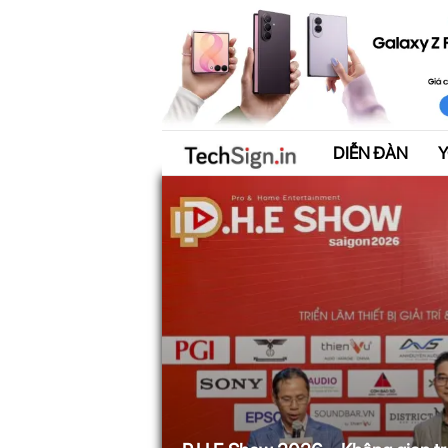
DIỄN ĐÀN
T
e
c
h
S
i
g