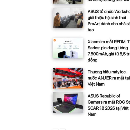
ASUS tổ chức Worksh
giới thiệu hệ sinh thái
ProArt dành cho nhà s
tạo
Xiaomi ra mắt REDMI 1
Series: pin dung lượng
7.500mAh, giá từ 5,5 tr
đồng
Thương hiệu máy lọc
nước ANJIER ra mắt tại
Việt Nam
ASUS Republic of
Gamers ra mắt ROG St
SCAR 18 2026 tại Việt
Nam