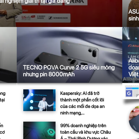
 nghiệm giải trí tại gia đẳng
ASUS
sinh
Alib
TECNO POVA Curve 2 5G siêu mỏng
doan
nhưng pin 8000mAh
Việt.
Kaspersky: AI đã trở
ông
thành một phần cốt lõi
tại
của các mối đe dọa an
ninh mạng,...
99% doanh nghiệp trên
ến
toàn cầu và khu vực Châu
 cơ
Á – Thái Bình Dương xác
..