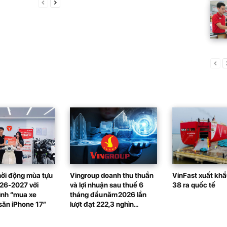
ởi động mùa tựu
Vingroup doanh thu thuần
VinFast xuất khẩu
26-2027 với
và lợi nhuận sau thuế 6
38 ra quốc tế
ình “mua xe
tháng đầu năm 2026 lần
ăn iPhone 17”
lượt đạt 222,3 nghìn...