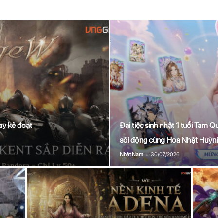
ay kẻ đoạt
Đại tiệc sinh nhật 1 tuổi Tam
sôi động cùng Hoa Nhật Huỳn
-
Nhật Nam
30/07/2026