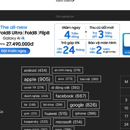
Xem thêm
Góc quảng cáo
android
(434)
an ninh mạng
(276)
apple
(905)
asus
(273)
bảo mật
(260)
M
di động việt
(392)
covid-19
(274)
facebook
(667)
doanh nghiệp
(244)
3
google
(826)
fpt shop
(284)
fpt
(248)
10
úc
huawei
(515)
iphone
(396)
grab
(223)
17
microsoft
(514)
kaspersky
(323)
24
mạng xã hội
(267)
oppo
(296)