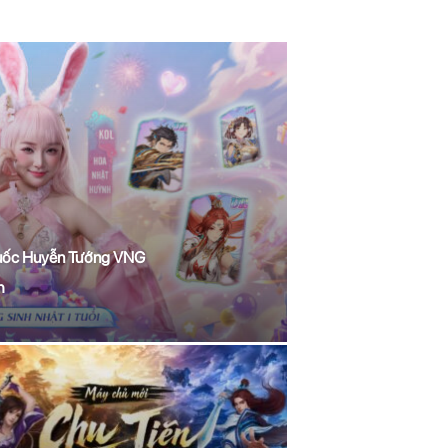
 Quốc Huyễn Tướng VNG
h