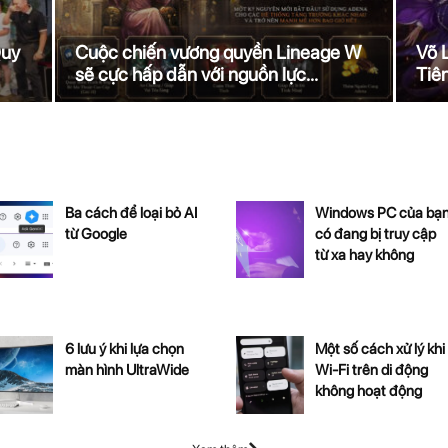
Quy
Cuộc chiến vương quyền Lineage W
Võ 
sẽ cực hấp dẫn với nguồn lực...
Tiên
Ba cách để loại bỏ AI
Windows PC của bạ
từ Google
có đang bị truy cập
từ xa hay không
6 lưu ý khi lựa chọn
Một số cách xử lý khi
màn hình UltraWide
Wi-Fi trên di động
không hoạt động