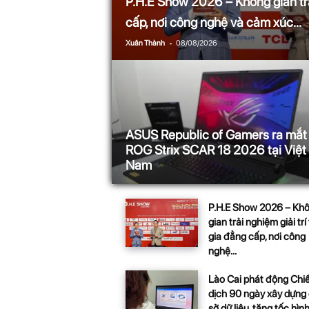
P.H.E Show 2026 – Không gian trải
n
cấp, nơi công nghệ và cảm xúc...
i
-
Xuân Thành
08/08/2026
n
.
c
ASUS Republic of Gamers ra mắt
ROG Strix SCAR 18 2026 tại Việt
o
Nam
m
P.H.E Show 2026 – Kh
gian trải nghiệm giải trí 
gia đẳng cấp, nơi công
nghệ...
Lào Cai phát động Chi
dịch 90 ngày xây dựng
sở dữ liệu, tăng tốc hình.