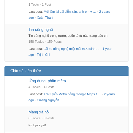
1 Topic · 1 Post
Last post:
Mới làm lại cái diễn đàn, anh em v …
·
2 years
ago
·
Xuân Thành
Tin công nghệ
Tin công nghệ trong nước, quốc tế từ các trang báo chí
158 Topics · 159 Posts
Last post:
Lái xe công nghệ miệt mài mưu sinh …
·
1 year
ago
·
Trịnh Chi
Chia sẻ kiến thức
Ứng dụng, phần mềm
4 Topics · 4 Posts
Last post:
Tra tuyến Metro bằng Google Maps t …
·
2 years
ago
·
Cường Nguyễn
Mạng xã hội
0 Topics · 0 Posts
No topics yet!