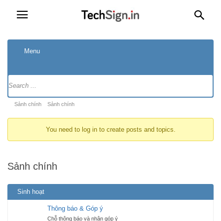
Menu
Forum
Navigation
Forum
Sảnh chính
Sảnh chính
breadcrumbs
You need to log in to create posts and topics.
-
You
are
Sảnh chính
here:
Sinh hoạt
Thông báo & Góp ý
Chỗ thông báo và nhận góp ý