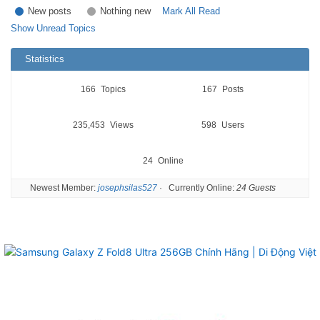
New posts
Nothing new
Mark All Read
Show Unread Topics
Statistics
166
Topics
167
Posts
235,453
Views
598
Users
24
Online
Newest Member:
josephsilas527
·
Currently Online:
24 Guests