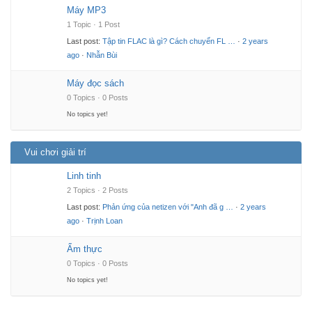
Máy MP3
1 Topic · 1 Post
Last post:
Tập tin FLAC là gì? Cách chuyển FL …
·
2 years
ago
·
Nhẫn Bùi
Máy đọc sách
0 Topics · 0 Posts
No topics yet!
Vui chơi giải trí
Linh tinh
2 Topics · 2 Posts
Last post:
Phản ứng của netizen với "Anh đã g …
·
2 years
ago
·
Trịnh Loan
Ẩm thực
0 Topics · 0 Posts
No topics yet!