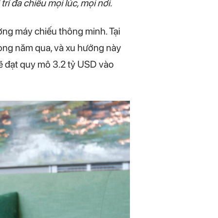
í đa chiều mọi lúc, mọi nơi.
ường máy chiếu thông minh. Tại
rong năm qua, và xu hướng này
 sẽ đạt quy mô 3.2 tỷ USD vào