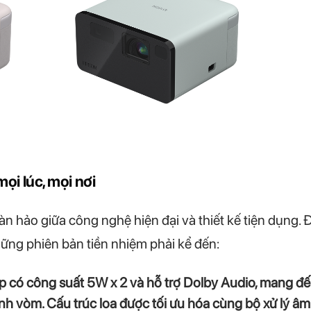
mọi lúc, mọi nơi
àn hảo giữa công nghệ hiện đại và thiết kế tiện dụng. 
ững phiên bản tiền nhiệm phải kể đến:
p có công suất 5W x 2 và hỗ trợ Dolby Audio, mang đ
h vòm. Cấu trúc loa được tối ưu hóa cùng bộ xử lý â