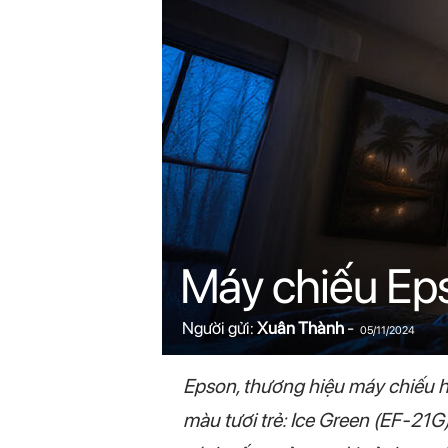
n
i
n
.
c
o
Máy chiếu Eps
m
Người gửi:
Xuân Thành
-
05/11/2024
Epson, thương hiệu máy chiếu h
màu tươi trẻ: Ice Green (EF-21