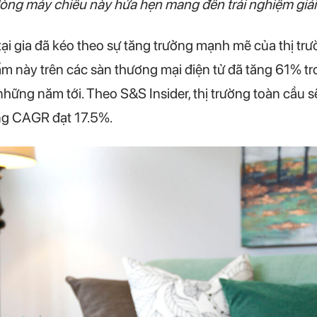
ng máy chiếu này hứa hẹn mang đến trải nghiệm giải tr
 tại gia đã kéo theo sự tăng trưởng mạnh mẽ của thị tr
m này trên các sàn thương mại điện tử đã tăng 61% t
g những năm tới. Theo S&S Insider, thị trường toàn cầu
ng CAGR đạt 17.5%.