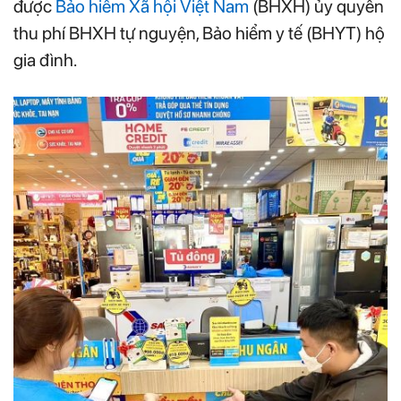
được
Bảo hiểm Xã hội Việt Nam
(BHXH) ủy quyền
thu phí BHXH tự nguyện, Bảo hiểm y tế (BHYT) hộ
gia đình.