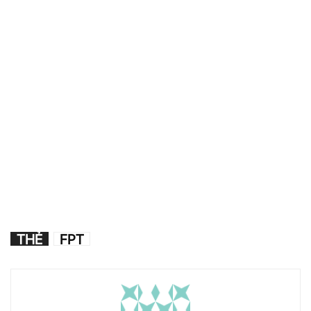
THẺ
FPT