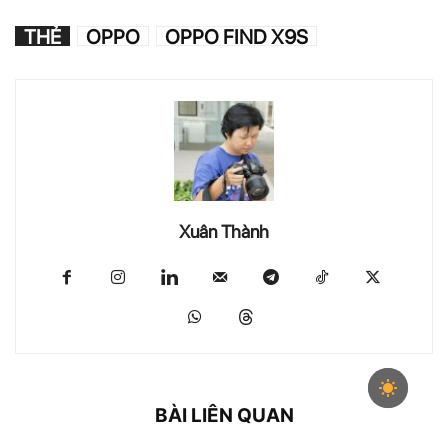
THẺ
OPPO
OPPO FIND X9S
Xuân Thành
BÀI LIÊN QUAN