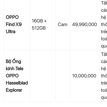
Tấ
cá
OPPO
hệ
16GB +
Find X9
Cam
49,990,000
th
512GB
Ultra
trê
to
qu
Tấ
Bộ Ống
cá
kính Tele
hệ
OPPO
10,000,000
th
Hasselblad
trê
Explorer
to
qu