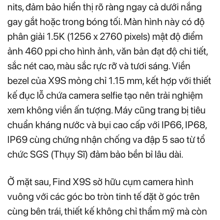
nits, đảm bảo hiển thị rõ ràng ngay cả dưới nắng
gay gắt hoặc trong bóng tối. Màn hình này có độ
phân giải 1.5K (1256 x 2760 pixels) mật độ điểm
ảnh 460 ppi cho hình ảnh, văn bản đạt độ chi tiết,
sắc nét cao, màu sắc rực rỡ và tươi sáng. Viền
bezel của X9S mỏng chỉ 1.15 mm, kết hợp với thiết
kế đục lỗ chứa camera selfie tạo nên trải nghiệm
xem không viền ấn tượng. Máy cũng trang bị tiêu
chuẩn kháng nước và bụi cao cấp với IP66, IP68,
IP69 cùng chứng nhận chống va đập 5 sao từ tổ
chức SGS (Thụy Sĩ) đảm bảo bền bỉ lâu dài.
Ở mặt sau, Find X9S sở hữu cụm camera hình
vuông với các góc bo tròn tinh tế đặt ở góc trên
cùng bên trái, thiết kế không chỉ thẩm mỹ mà còn