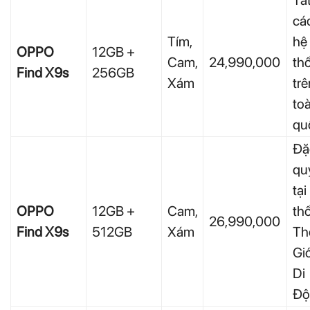
Tấ
cá
Tím,
hệ
OPPO
12GB +
Cam,
24,990,000
th
Find X9s
256GB
Xám
trê
to
qu
Đặ
qu
tại
OPPO
12GB +
Cam,
th
26,990,000
Find X9s
512GB
Xám
Th
Giớ
Di
Độ