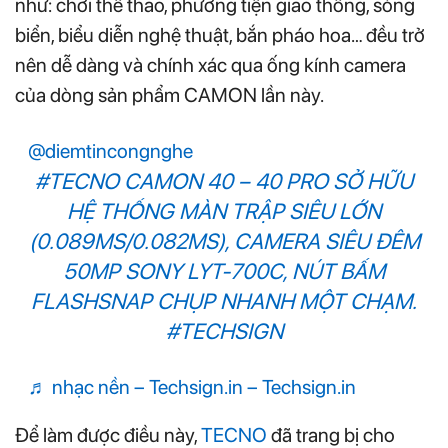
như: chơi thể thao, phương tiện giao thông, sóng
biển, biểu diễn nghệ thuật, bắn pháo hoa… đều trở
nên dễ dàng và chính xác qua ống kính camera
của dòng sản phẩm CAMON lần này.
@diemtincongnghe
#TECNO
CAMON 40 – 40 PRO SỞ HỮU
HỆ THỐNG MÀN TRẬP SIÊU LỚN
(0.089MS/0.082MS), CAMERA SIÊU ĐÊM
50MP SONY LYT-700C, NÚT BẤM
FLASHSNAP CHỤP NHANH MỘT CHẠM.
#TECHSIGN
♬ nhạc nền – Techsign.in – Techsign.in
Để làm được điều này,
TECNO
đã trang bị cho