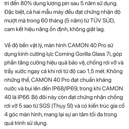
trì đến 80% dung lượng pin sau 5 năm sử dụng.
Đặc biệt, cả hai mẫu máy đều đạt chứng nhận độ
mượt mà trong 60 tháng (5 năm) từ TÜV SÜD,
cam kết hiệu năng ổn định, không giật lag.
Về độ bền vật lý, màn hình CAMON 40 Pro sử
dụng kính cường lực Corning Gorilla Glass 7i, góp
phần tăng cường hiệu quả bảo vệ, chống rơi vỡ và
trầy xước ngay cả khi rơi từ độ cao 1,5 mét. Không
những thế, CAMON 40 Pro đạt chuẩn kháng
nước và bụi lên đến IP68/IP69, trong khi CAMON
40 là IP66. Bộ đôi này còn đạt chứng nhận chống
rơi vỡ 5 sao từ SGS (Thụy Sĩ) và có kiến trúc gia cố
4 góc màn hình, mang lại sự an tâm tối đa trong
quá trình sử dụng.