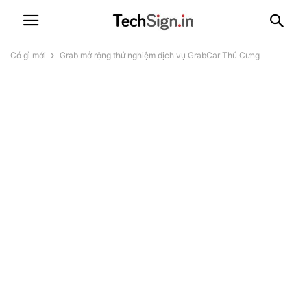
Có gì mới
Grab mở rộng thử nghiệm dịch vụ GrabCar Thú Cưng