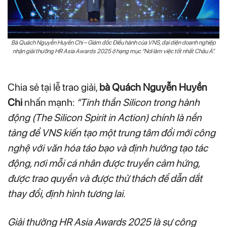
Bà Quách Nguyễn Huyền Chi – Giám đốc Điều hành của VNS, đại diện doanh nghiệp
nhận giải thưởng HR Asia Awards 2025 ở hạng mục “Nơi làm việc tốt nhất Châu Á”.
Chia sẻ tại lễ trao giải,
bà Quách Nguyễn Huyền
Chi
nhấn mạnh:
“Tinh thần Silicon trong hành
động (The Silicon Spirit in Action) chính là nền
tảng để VNS kiến tạo một trung tâm đổi mới công
nghệ với văn hóa táo bạo và định hướng tạo tác
động, nơi mỗi cá nhân được truyền cảm hứng,
được trao quyền và được thử thách để dẫn dắt
thay đổi, định hình tương lai.
Giải thưởng HR Asia Awards 2025 là sự công