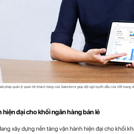
iải pháp quản lý quan hệ khách hàng của Salesforce giúp đội ngũ tuyến đầu của VIB mang 
hiện đại cho khối ngân hàng bán lẻ
 đang xây dựng nền tảng vận hành hiện đại cho khối k