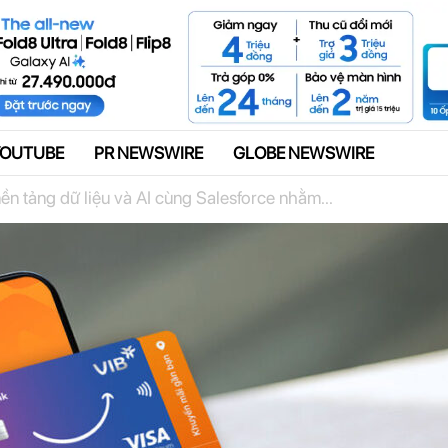
Quảng cáo
YOUTUBE
PR NEWSWIRE
GLOBE NEWSWIRE
ền tảng dữ liệu và AI cùng Salesforce nhằm...