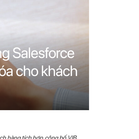
ng Salesforce
hóa cho khách
h hàng tích hợp, công bố VIB