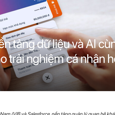
n tảng dữ liệu và AI cù
 trải nghiệm cá nhân 
m (VIB và Salesforce, nền tảng quản lý quan hệ khác