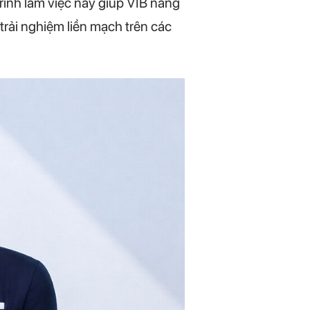
ình làm việc này giúp VIB nâng
rải nghiệm liền mạch trên các