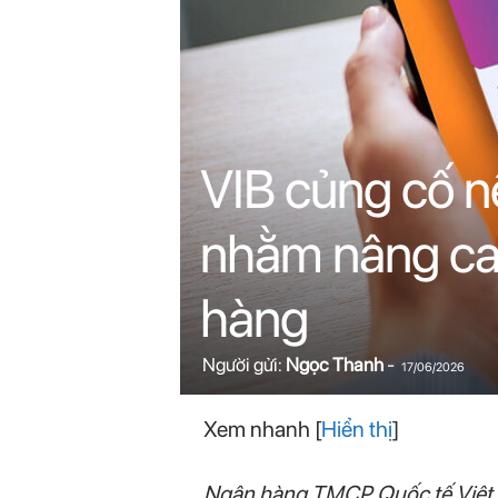
n
i
n
.
VIB củng cố nề
c
nhằm nâng cao
o
hàng
m
Người gửi:
Ngọc Thanh
-
17/06/2026
Xem nhanh
[
Hiển thị
]
Ngân hàng TMCP Quốc tế Việt Na