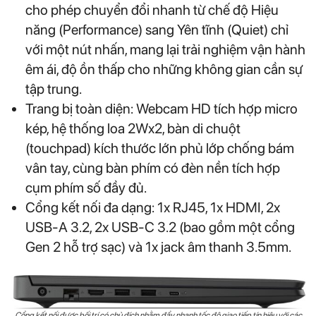
cho phép chuyển đổi nhanh từ chế độ Hiệu
năng (Performance) sang Yên tĩnh (Quiet) chỉ
với một nút nhấn, mang lại trải nghiệm vận hành
êm ái, độ ồn thấp cho những không gian cần sự
tập trung.
Trang bị toàn diện: Webcam HD tích hợp micro
kép, hệ thống loa 2Wx2, bàn di chuột
(touchpad) kích thước lớn phủ lớp chống bám
vân tay, cùng bàn phím có đèn nền tích hợp
cụm phím số đầy đủ.
Cổng kết nối đa dạng: 1x RJ45, 1x HDMI, 2x
USB-A 3.2, 2x USB-C 3.2 (bao gồm một cổng
Gen 2 hỗ trợ sạc) và 1x jack âm thanh 3.5mm.
Cổng kết nối được bối trí có chủ đích nhằm đẩy nhanh tốc độ giao tiếp tín hiệu với các