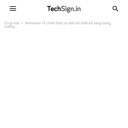
Có gì mới
Alienware 15 chính thức ra mắt với thiết kế sang trọng,
hướng...