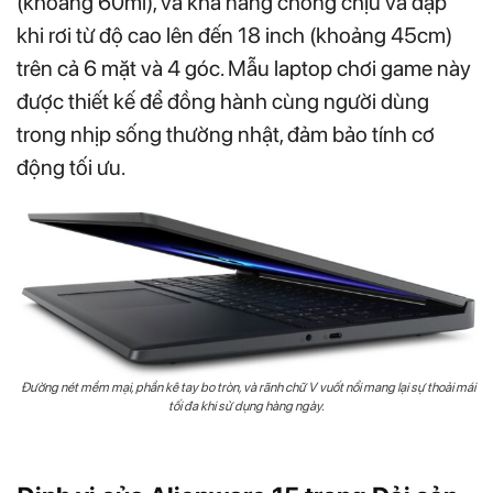
(khoảng 60ml), và khả năng chống chịu va đập
khi rơi từ độ cao lên đến 18 inch (khoảng 45cm)
trên cả 6 mặt và 4 góc. Mẫu laptop chơi game này
được thiết kế để đồng hành cùng người dùng
trong nhịp sống thường nhật, đảm bảo tính cơ
động tối ưu.
Đường nét mềm mại, phần kê tay bo tròn, và rãnh chữ V vuốt nổi mang lại sự thoải mái
tối đa khi sử dụng hàng ngày.