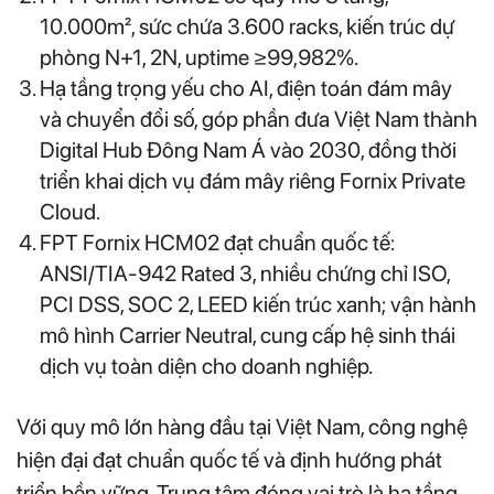
10.000m², sức chứa 3.600 racks, kiến trúc dự
phòng N+1, 2N, uptime ≥99,982%.
Hạ tầng trọng yếu cho AI, điện toán đám mây
và chuyển đổi số, góp phần đưa Việt Nam thành
Digital Hub Đông Nam Á vào 2030, đồng thời
triển khai dịch vụ đám mây riêng Fornix Private
Cloud.
FPT Fornix HCM02 đạt chuẩn quốc tế:
ANSI/TIA-942 Rated 3, nhiều chứng chỉ ISO,
PCI DSS, SOC 2, LEED kiến trúc xanh; vận hành
mô hình Carrier Neutral, cung cấp hệ sinh thái
dịch vụ toàn diện cho doanh nghiệp.
Với quy mô lớn hàng đầu tại Việt Nam, công nghệ
hiện đại đạt chuẩn quốc tế và định hướng phát
triển bền vững. Trung tâm đóng vai trò là hạ tầng