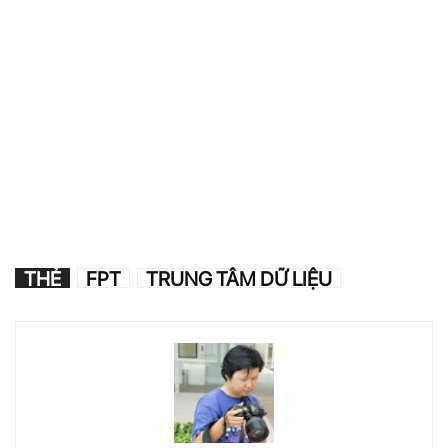
THẺ
FPT
TRUNG TÂM DỮ LIỆU