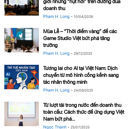
giới nhưng “hụt hơi” trên đường đua
doanh thu
Pham H. Long
-
10/04/2026
Mùa Lễ – “Thời điểm vàng” để các
Game Studio Việt bứt phá tăng
trưởng
Pham H. Long
-
29/12/2025
Tương lai cho AI tại Việt Nam: Dịch
chuyển từ mô hình cồng kềnh sang
tác nhân thông minh
Pham H. Long
-
24/09/2025
Từ lượt tải trong nước đến doanh thu
toàn cầu: Cách thức để ứng dụng Việt
Nam bứt phá...
Ngọc Thanh
-
25/07/2025