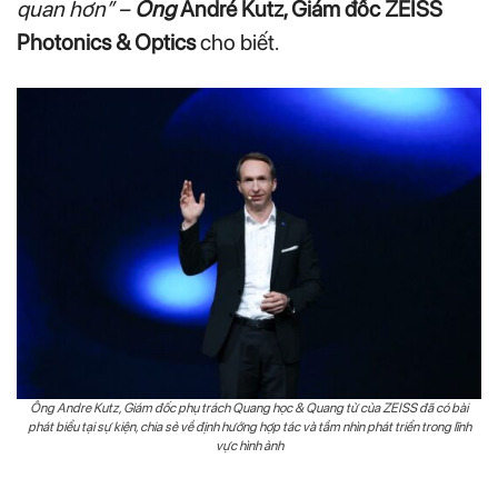
quan hơn” –
Ông
André Kutz, Giám đốc ZEISS
Photonics & Optics
cho biết.
Ông Andre Kutz, Giám đốc phụ trách Quang học & Quang tử của ZEISS đã có bài
phát biểu tại sự kiện, chia sẻ về định hướng hợp tác và tầm nhìn phát triển trong lĩnh
vực hình ảnh