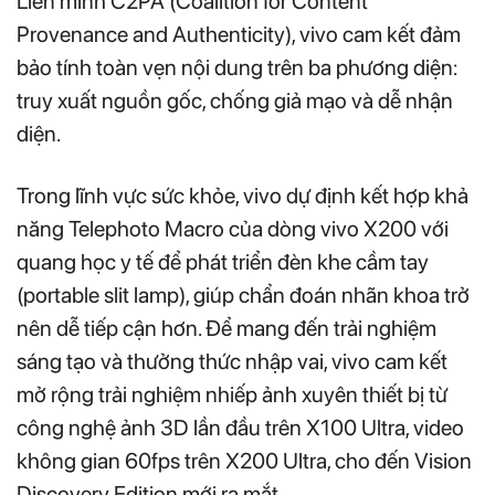
Liên minh C2PA (Coalition for Content
Provenance and Authenticity), vivo cam kết đảm
bảo tính toàn vẹn nội dung trên ba phương diện:
truy xuất nguồn gốc, chống giả mạo và dễ nhận
diện.
Trong lĩnh vực sức khỏe, vivo dự định kết hợp khả
năng Telephoto Macro của dòng vivo X200 với
quang học y tế để phát triển đèn khe cầm tay
(portable slit lamp), giúp chẩn đoán nhãn khoa trở
nên dễ tiếp cận hơn. Để mang đến trải nghiệm
sáng tạo và thưởng thức nhập vai, vivo cam kết
mở rộng trải nghiệm nhiếp ảnh xuyên thiết bị từ
công nghệ ảnh 3D lần đầu trên X100 Ultra, video
không gian 60fps trên X200 Ultra, cho đến Vision
Discovery Edition mới ra mắt.