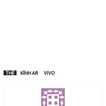
THẺ
KÍNH AR
VIVO