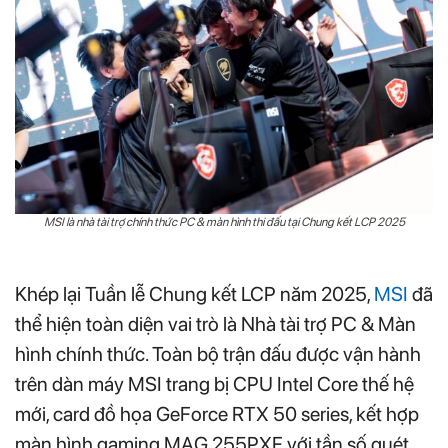
MSI là nhà tài trợ chính thức PC & màn hình thi đấu tại Chung kết LCP 2025
Khép lại Tuần lễ Chung kết LCP năm 2025,
MSI
đã
thể hiện toàn diện vai trò là Nhà tài trợ PC & Màn
hình chính thức. Toàn bộ trận đấu được vận hành
trên dàn máy MSI trang bị CPU Intel Core thế hệ
mới, card đồ họa GeForce RTX 50 series, kết hợp
màn hình gaming MAG 255PXF với tần số quét