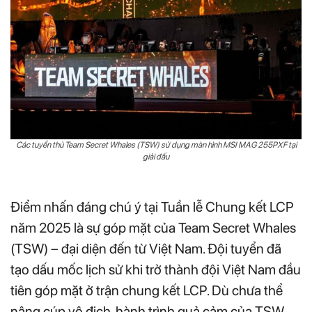
Các tuyển thủ Team Secret Whales (TSW) sử dụng màn hình MSI MAG 255PXF tại
giải đấu
Điểm nhấn đáng chú ý tại Tuần lễ Chung kết LCP
năm 2025 là sự góp mặt của Team Secret Whales
(TSW) – đại diện đến từ Việt Nam. Đội tuyển đã
tạo dấu mốc lịch sử khi trở thành đội Việt Nam đầu
tiên góp mặt ở trận chung kết LCP. Dù chưa thể
nâng cúp vô địch, hành trình quả cảm của TSW