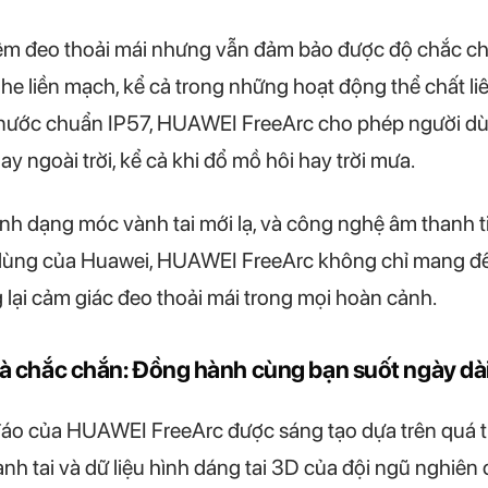
ghiệm đeo thoải mái nhưng vẫn đảm bảo được độ chắc c
e liền mạch, kể cả trong những hoạt động thể chất liên
nước chuẩn IP57, HUAWEI FreeArc cho phép người dù
y ngoài trời, kể cả khi đổ mồ hôi hay trời mưa.
ình dạng móc vành tai mới lạ, và công nghệ âm thanh ti
dùng của Huawei, HUAWEI FreeArc không chỉ mang đến
ại cảm giác đeo thoải mái trong mọi hoàn cảnh.
 và chắc chắn: Đồng hành cùng bạn suốt ngày dà
áo của HUAWEI FreeArc được sáng tạo dựa trên quá tr
 tai và dữ liệu hình dáng tai 3D của đội ngũ nghiên 