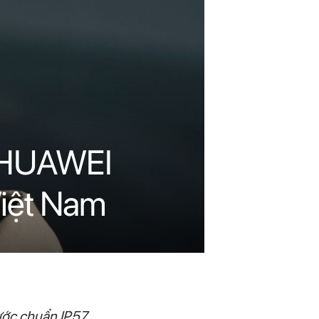
i HUAWEI
Việt Nam
ước chuẩn IP57