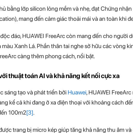
 phủ bằng lớp silicon lỏng mềm và nhẹ, đạt Chứng nh
ation), mang đến cảm giác thoải mái và an toàn khi đeo
c độc đáo, HUAWEI FreeArc còn mang đến cho người d
àu Xanh Lá. Phần thân tai nghe sở hữu các vòng kim 
reeArc càng thêm phong cách, nổi bật.
với thuật toán AI và khả năng kết nối cực xa
sáng tạo và phát triển bởi
Huawei
, HUAWEI FreeArc 
 ràng kể cả khi đang ở xa điện thoại với khoảng cách 
 đến 100m2
[3]
.
ược trang bị micro kép giúp tăng khả năng thu âm và