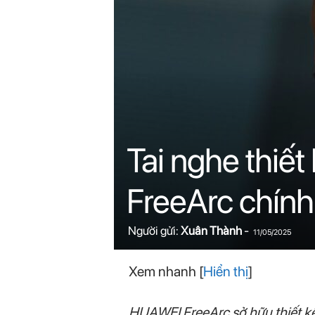
n
i
n
.
c
Tai nghe thiế
o
FreeArc chính
m
Người gửi:
Xuân Thành
-
11/05/2025
Xem nhanh
[
Hiển thị
]
HUAWEI FreeArc sở hữu thiết kế