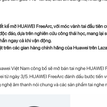
iết kế mở HUAWEI FreeArc, với móc vành tai đầu tiên 
ộc đáo, dựa trên nghiên cứu công thái học, mang lại sự
hắn ngay cả khi vận động.
 trên các gian hàng chính hãng của Huawei trên Laza
wei Việt Nam công bố sẽ mở bán tai nghe HUAWEI Free
ei từ ngày 3/5. HUAWEI FreeArc đánh dấu bước tiến 
ng nghệ âm thanh nói chung và các sản phẩm tai nghe m