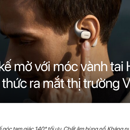
t kế mở với móc vành ta
 thức ra mắt thị trường 
 góc tam giác 140° tối ưu, Chất âm bùng nổ, Kháng n