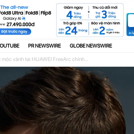
Quảng cáo
YOUTUBE
PR NEWSWIRE
GLOBE NEWSWIRE
ới móc vành tai HUAWEI FreeArc chính...