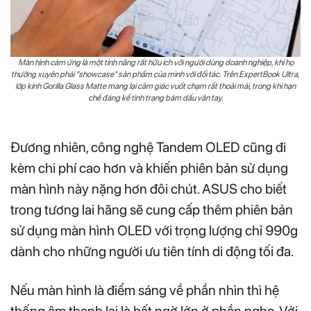
Màn hình cảm ứng là một tính năng rất hữu ích với người dùng doanh nghiệp, khi họ
thường xuyên phải “showcase” sản phẩm của mình với đối tác. Trên ExpertBook Ultra,
lớp kính Gorilla Glass Matte mang lại cảm giác vuốt chạm rất thoải mái, trong khi hạn
chế đáng kể tình trạng bám dấu vân tay.
Đương nhiên, công nghệ Tandem OLED cũng đi
kèm chi phí cao hơn và khiến phiên bản sử dụng
màn hình này nặng hơn đôi chút. ASUS cho biết
trong tương lai hãng sẽ cung cấp thêm phiên bản
sử dụng màn hình OLED với trọng lượng chỉ 990g
dành cho những người ưu tiên tính di động tối đa.
Nếu màn hình là điểm sáng về phần nhìn thì hệ