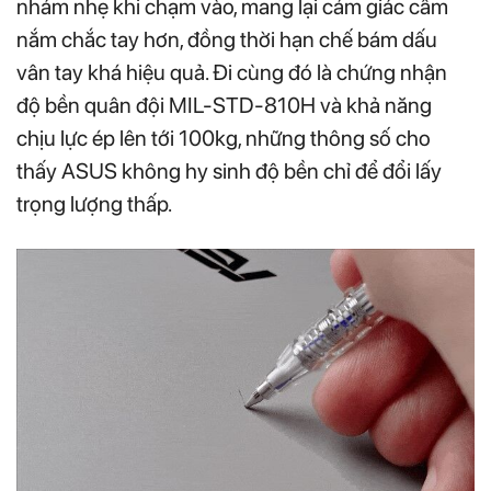
nhám nhẹ khi chạm vào, mang lại cảm giác cầm
nắm chắc tay hơn, đồng thời hạn chế bám dấu
vân tay khá hiệu quả. Đi cùng đó là chứng nhận
độ bền quân đội MIL-STD-810H và khả năng
chịu lực ép lên tới 100kg, những thông số cho
thấy ASUS không hy sinh độ bền chỉ để đổi lấy
trọng lượng thấp.