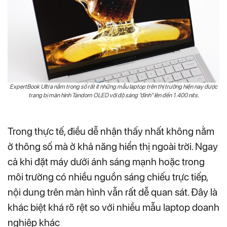
ExpertBook Ultra nằm trong số rất ít những mẫu laptop trên thị trường hiện nay được
trang bị màn hình Tandom OLED với độ sáng “đỉnh” lên đến 1.400 nits.
Trong thực tế, điều dễ nhận thấy nhất không nằm
ở thông số mà ở khả năng hiển thị ngoài trời. Ngay
cả khi đặt máy dưới ánh sáng mạnh hoặc trong
môi trường có nhiều nguồn sáng chiếu trực tiếp,
nội dung trên màn hình vẫn rất dễ quan sát. Đây là
khác biệt khá rõ rệt so với nhiều mẫu laptop doanh
nghiệp khác