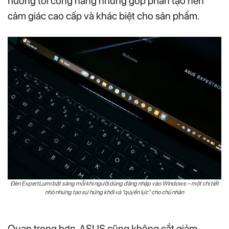
hưởng tới công năng nhưng góp phần tạo nên
cảm giác cao cấp và khác biệt cho sản phẩm.
Đèn ExpertLumi bật sáng mỗi khi người dùng đăng nhập vào Windows – một chi tiết
nhỏ nhưng tạo sự hứng khởi và “quyền lực” cho chủ nhân
Quan trọng hơn, ASUS cũng không cắt giảm