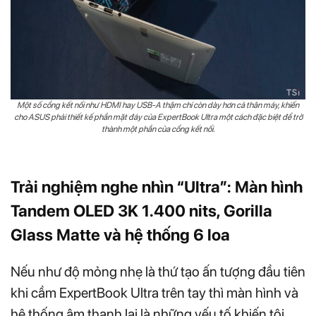
Một số cổng kết nối như HDMI hay USB-A thậm chí còn dày hơn cả thân máy, khiến
cho ASUS phải thiết kế phần mặt đáy của ExpertBook Ultra một cách đặc biệt để trở
thành một phần của cổng kết nối.
Trải nghiệm nghe nhìn “Ultra”: Màn hình
Tandem OLED 3K 1.400 nits, Gorilla
Glass Matte và hệ thống 6 loa
Nếu như độ mỏng nhẹ là thứ tạo ấn tượng đầu tiên
khi cầm ExpertBook Ultra trên tay thì màn hình và
hệ thống âm thanh lại là những yếu tố khiến tôi