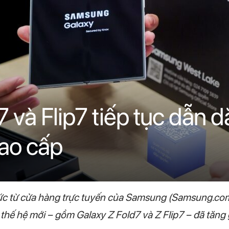
 và Flip7 tiếp tục dẫn 
ao cấp
ức từ cửa hàng trực tuyến của Samsung (Samsung.com)
ế hệ mới – gồm Galaxy Z Fold7 và Z Flip7 – đã tăng gấ