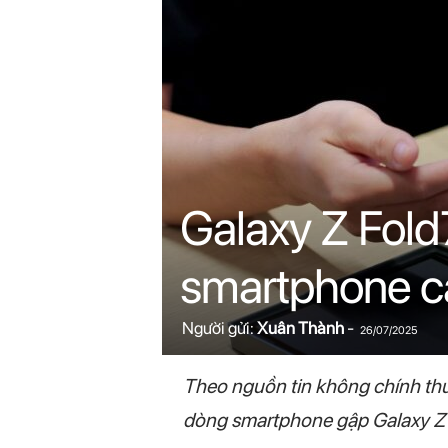
n
i
n
.
c
Galaxy Z Fold7
o
smartphone c
m
Người gửi:
Xuân Thành
-
26/07/2025
Theo nguồn tin không chính th
dòng smartphone gập Galaxy Z th