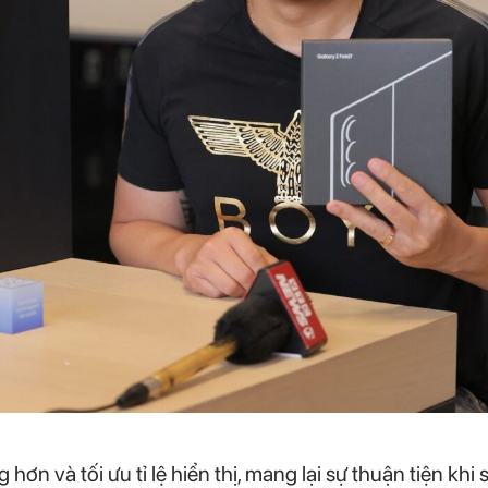
hơn và tối ưu tỉ lệ hiển thị, mang lại sự thuận tiện k