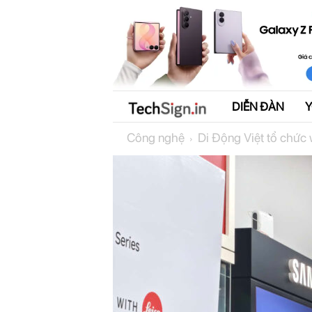
DIỄN ĐÀN
T
Công nghệ
Di Động Việt tổ chức 
e
c
h
S
i
g