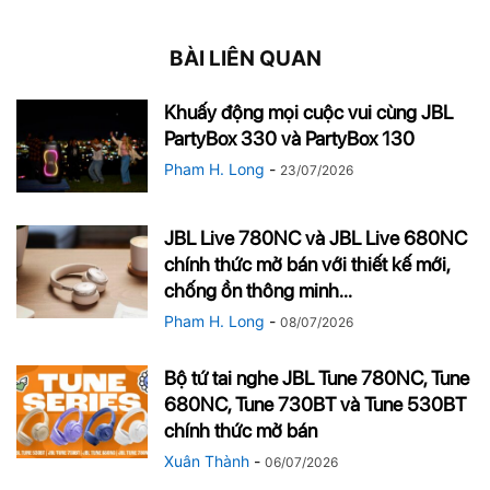
BÀI LIÊN QUAN
Khuấy động mọi cuộc vui cùng JBL
PartyBox 330 và PartyBox 130
Pham H. Long
-
23/07/2026
JBL Live 780NC và JBL Live 680NC
chính thức mở bán với thiết kế mới,
chống ồn thông minh...
Pham H. Long
-
08/07/2026
Bộ tứ tai nghe JBL Tune 780NC, Tune
680NC, Tune 730BT và Tune 530BT
chính thức mở bán
Xuân Thành
-
06/07/2026