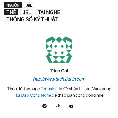
NGUỒN
JBL
THẺ
JBL
TAI NGHE
THÔNG SỐ KỸ THUẬT
Trịnh Chi
http://www.techsignin.com
Theo dõi fanpage
Techsign.in
để nhận tin tức. Vào group
Hỏi Đáp Công Nghệ
để thảo luận cộng đồng nhé.