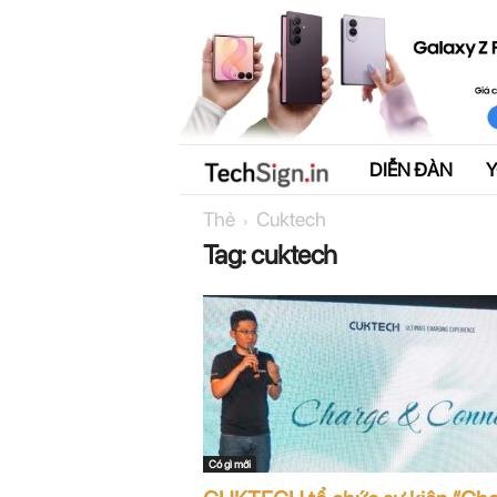
DIỄN ĐÀN
T
Thẻ
Cuktech
e
Tag: cuktech
c
h
S
i
g
Có gì mới