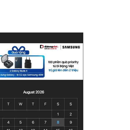
August 2026
T
W
T
F
S
S
1
2
4
5
6
7
8
9