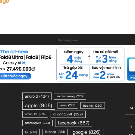
arge
Góc quảng cáo
android
(434)
an ninh mạng
(276)
apple
(905)
asus
(273)
bảo mật
(260)
M
di động việt
(392)
covid-19
(274)
facebook
(667)
doanh nghiệp
(244)
3
google
(826)
fpt shop
(284)
fpt
(248)