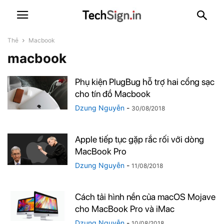
Thẻ
Macbook
macbook
Phụ kiện PlugBug hỗ trợ hai cổng sạc
cho tín đồ Macbook
Dzung Nguyễn
-
30/08/2018
Apple tiếp tục gặp rắc rối với dòng
MacBook Pro
Dzung Nguyễn
-
11/08/2018
Cách tải hình nền của macOS Mojave
cho MacBook Pro và iMac
Dzung Nguyễn
-
10/08/2018