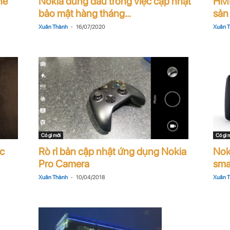
ne
Nokia đứng đầu trong việc cập nhật
HMD
bảo mật hàng tháng...
sản 
-
Xuân Thành
16/07/2020
Xuân 
Có gì mới
Có gì 
c
Rò rỉ bản cập nhật ứng dụng Nokia
Nok
Pro Camera
sma
-
Xuân Thành
10/04/2018
Xuân 