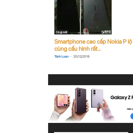
Có gì mới
Smartphone cao cấp Nokia P lộ
cùng cấu hình rất...
-
Trịnh Loan
20/12/2016