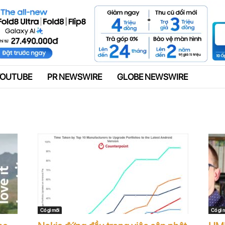
Quảng cáo
YOUTUBE
PR NEWSWIRE
GLOBE NEWSWIRE
Có gì mới
Có gì 