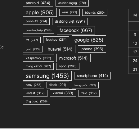
android
(434)
an ninh mạng
(276)
apple
(905)
asus
(271)
bảo mật
(260)
M
di động việt
(391)
covid-19
(274)
facebook
(667)
doanh nghiệp
(244)
3
google
(825)
fpt shop
(284)
fpt
(247)
10
úc
huawei
(514)
iphone
(396)
grab
(223)
17
microsoft
(514)
kaspersky
(322)
24
mạng xã hội
(267)
oppo
(296)
31
samsung
(1453)
smartphone
(414)
sony
(267)
tiktok
(291)
trung quốc
(222)
xiaomi
(363)
vinfast
(317)
zalo
(317)
ứng dụng
(259)