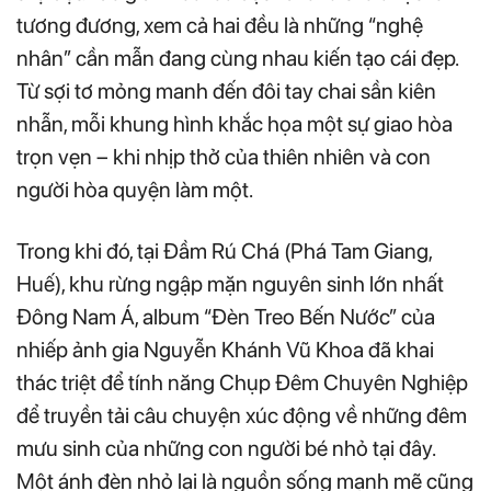
tương đương, xem cả hai đều là những “nghệ
nhân” cần mẫn đang cùng nhau kiến tạo cái đẹp.
Từ sợi tơ mỏng manh đến đôi tay chai sần kiên
nhẫn, mỗi khung hình khắc họa một sự giao hòa
trọn vẹn – khi nhịp thở của thiên nhiên và con
người hòa quyện làm một.
Trong khi đó, tại Đầm Rú Chá (Phá Tam Giang,
Huế), khu rừng ngập mặn nguyên sinh lớn nhất
Đông Nam Á, album “Đèn Treo Bến Nước” của
nhiếp ảnh gia Nguyễn Khánh Vũ Khoa đã khai
thác triệt để tính năng Chụp Đêm Chuyên Nghiệp
để truyền tải câu chuyện xúc động về những đêm
mưu sinh của những con người bé nhỏ tại đây.
Một ánh đèn nhỏ lại là nguồn sống mạnh mẽ cũng