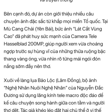
Bên cạnh đó, dự án còn giới thiệu nhiều câu
chuyện ảnh đặc sắc từ khắp mọi miền Tổ quốc. Tại
Mù Cang Chải (Yên Bái), bức ảnh “Lát Cắt Vùng
Cao” đã phát huy sức mạnh của Camera Tele
Hasselblad 200MP, giúp người xem vừa choáng
ngợp trước sự hùng vĩ của những thửa ruộng bậc
thang vàng óng, vừa nhìn rõ từng mái ngói đón
nắng sớm đầy nên thơ.
Xuôi về làng lụa Bảo Lộc (Lâm Đồng), bộ ảnh
“Nghệ Nhân Nuôi Nghệ Nhân” của Nguyễn Đắc
Đương sử dụng lăng kính tele macro độc đáo để
kể câu chuyện song hành giữa con tằm và người
thợ dệt. Tác giả khéo léo đặt hai chủ thể ở vị thế