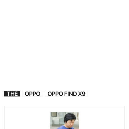
THẺ
OPPO
OPPO FIND X9