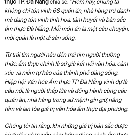
thực TP. Đà Nẵng
chia sẻ: “
Hôm nay, chúng ta
không chỉ tôn vinh 68 quán ăn, nhà hàng trứ danh
mà đang tôn vinh tinh hoa, tâm huyết và bản sắc
ẩm thực Đà Nẵng. Mỗi món ăn là một câu chuyện,
mỗi quán là một di sản sống.
Từ trái tim người nấu đến trái tim người thưởng
thức, ẩm thực chính là sứ giả kết nối văn hóa, cảm
xúc và niềm tự hào của thành phố đáng sống.
Hiệp hội Văn hóa Ẩm thực TP Đà Nẵng vinh dự là
cầu nối, là người thắp lửa và đồng hành cùng các
quán ăn, nhà hàng trong sứ mệnh gìn giữ, nâng
tầm và lan tỏa giá trị văn hóa ẩm thực địa phương.
Chúng tôi tin rằng: khi những giá trị bản sắc được
khơi dậy và truyền cảm hứng đúng cách, ẩm thực