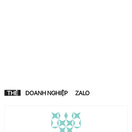
THẺ
DOANH NGHIỆP
ZALO