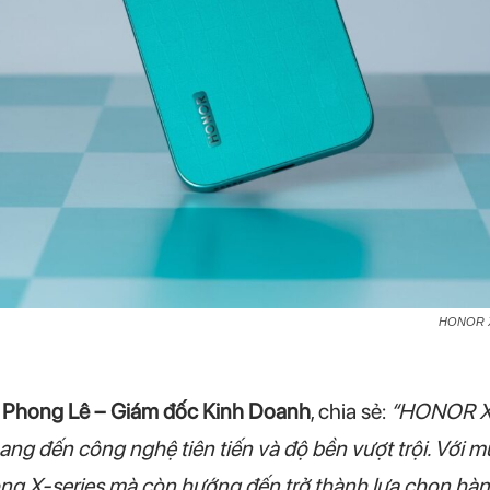
HONOR X8
 Phong Lê – Giám đốc Kinh Doanh
, chia sẻ:
“HONOR X8
ang đến công nghệ tiên tiến và độ bền vượt trội. Với 
òng X-series mà còn hướng đến trở thành lựa chọn hà