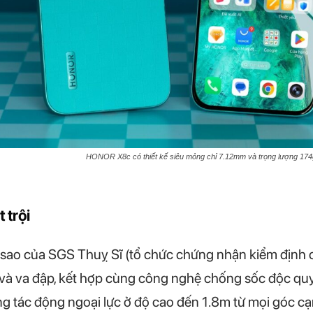
HONOR X8c có thiết kế siêu mỏng chỉ 7.12mm và trọng lượng 174g
 trội
 của SGS Thuỵ Sĩ (tổ chức chứng nhận kiểm định chất
i và va đập, kết hợp cùng công nghệ chống sốc độc q
ững tác động ngoại lực ở độ cao đến 1.8m từ mọi góc cạ