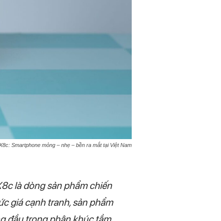
c: Smartphone mỏng – nhẹ – bền ra mắt tại Việt Nam
c là dòng sản phẩm chiến
mức giá cạnh tranh, sản phẩm
ng đầu trong phân khúc tầm