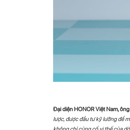
Đại diện HONOR Việt Nam, ông
lược, được đầu tư kỹ lưỡng để m
không chỉ củng cố vị thế của d