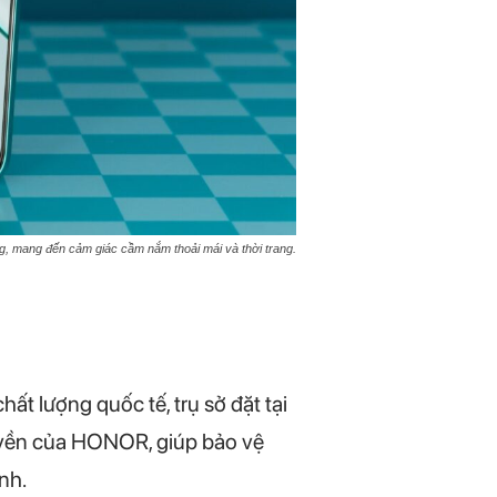
, mang đến cảm giác cầm nắm thoải mái và thời trang.
 lượng quốc tế, trụ sở đặt tại
uyền của HONOR, giúp bảo vệ
nh.