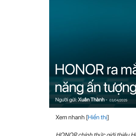
n
i
n
.
c
HONOR ra mắt 
o
năng ấn tượn
m
Người gửi:
Xuân Thành
-
03/04/2025
Xem nhanh
[
Hiển thị
]
HONOR chính thức giới thiệu HO