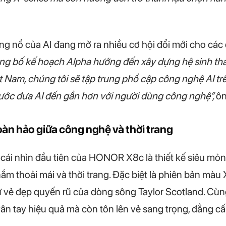
g nổ của AI đang mở ra nhiều cơ hội đổi mới cho cá
 bố kế hoạch Alpha hướng đến xây dựng hệ sinh thái
Việt Nam, chúng tôi sẽ tập trung phổ cập công nghệ AI
c đưa AI đến gần hơn với người dùng công nghệ”,
ôn
n hảo giữa công nghệ và thời trang
ái nhìn đầu tiên của HONOR X8c là thiết kế siêu mỏn
 thoải mái và thời trang. Đặc biệt là phiên bản màu 
 vẻ đẹp quyến rũ của dòng sông Taylor Scotland. Cùng 
n tay hiệu quả mà còn tôn lên vẻ sang trọng, đẳng c