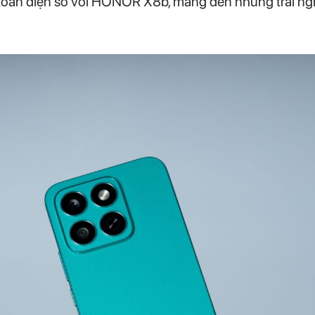
oàn diện so với HONOR X8b, mang đến những trải ngh