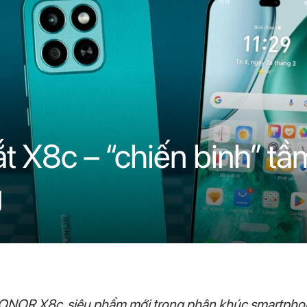
X8c – “chiến binh” tầm
g
NOR X8c, siêu phẩm mới trong phân khúc smartphone t