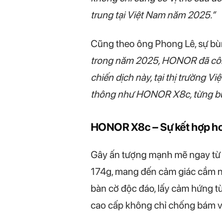
trung tại Việt Nam năm 2025.”
Cũng theo ông Phong Lê, sự bùn
trong năm 2025, HONOR đã công
chiến dịch này, tại thị trường 
thông như HONOR X8c, từng bướ
HONOR X8c – Sự kết hợp hoà
Gây ấn tượng mạnh mẽ ngay từ c
174g, mang đến cảm giác cầm nắm
bàn cờ độc đáo, lấy cảm hứng từ
cao cấp không chỉ chống bám vâ