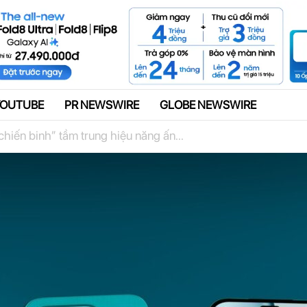
Quảng cáo
YOUTUBE
PR NEWSWIRE
GLOBE NEWSWIRE
iến binh” tầm trung hiệu năng ấn...