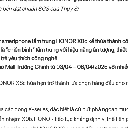
 bền đạt chuẩn SGS của Thụy Sĩ.
 smartphone tầm trung HONOR X8c kế thừa thành cô
 “chiến binh” tầm trung với hiệu năng ấn tượng, thiết
trẻ yêu thích công nghệ
iso Mall Trường Chinh từ 03/04 – 06/04/2025 với nhiều
HONOR X8c hứa hẹn trở thành lựa chọn hàng đầu cho n
ủa các dòng X-series, đặc biệt là cú bứt phá ngoạn 
 tiền nhiệm X9b, HONOR tiếp tục khẳng định vị thế ti