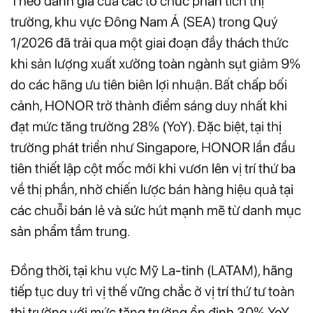
Theo đánh giá của các tổ chức phân tích thị
trường, khu vực Đông Nam Á (SEA) trong Quý
1/2026 đã trải qua một giai đoạn đầy thách thức
khi sản lượng xuất xưởng toàn ngành sụt giảm 9%
do các hãng ưu tiên biên lợi nhuận. Bất chấp bối
cảnh, HONOR trở thành điểm sáng duy nhất khi
đạt mức tăng trưởng 28% (YoY). Đặc biệt, tại thị
trường phát triển như Singapore, HONOR lần đầu
tiên thiết lập cột mốc mới khi vươn lên vị trí thứ ba
về thị phần, nhờ chiến lược bán hàng hiệu quả tại
các chuỗi bán lẻ và sức hút mạnh mẽ từ danh mục
sản phẩm tầm trung.
Đồng thời, tại khu vực Mỹ La-tinh (LATAM), hãng
tiếp tục duy trì vị thế vững chắc ở vị trí thứ tư toàn
thị trường với mức tăng trưởng ổn định 30% YoY,