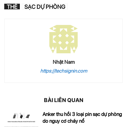
THẺ
SẠC DỰ PHÒNG
Nhật Nam
https://techsignin.com
BÀI LIÊN QUAN
Anker thu hồi 3 loại pin sạc dự phòng
do nguy cơ cháy nổ