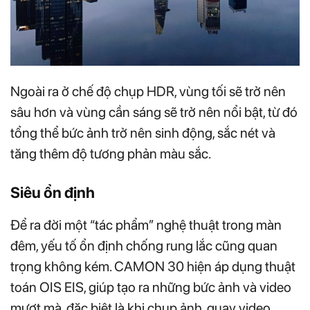
Ngoài ra ở chế độ chụp HDR, vùng tối sẽ trở nên
sâu hơn và vùng cần sáng sẽ trở nên nổi bật, từ đó
tổng thể bức ảnh trở nên sinh động, sắc nét và
tăng thêm độ tương phản màu sắc.
Siêu ổn định
Để ra đời một “tác phẩm” nghệ thuật trong màn
đêm, yếu tố ổn định chống rung lắc cũng quan
trọng không kém. CAMON 30 hiện áp dụng thuật
toán OIS EIS, giúp tạo ra những bức ảnh và video
mượt mà, đặc biệt là khi chụp ảnh, quay video