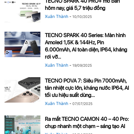
TECNO SPARK 40 PRO+ mở bán
hôm nay, giá 5,7 triệu đồng
Xuân Thành
-
10/10/2025
TECNO SPARK 40 Series: Màn hình
Amoled 1,5K & 144Hz, Pin
6.000mAh, AI toàn diện, IP64, kháng
rơi vỡ...
Xuân Thành
-
19/09/2025
TECNO POVA 7: Siêu Pin 7000mAh,
tản nhiệt cực lớn, kháng nước IP64, AI
tối ưu hiệu suất dùng...
Xuân Thành
-
07/07/2025
Ra mắt TECNO CAMON 40 – 40 Pro:
chụp nhanh một chạm – sáng tạo AI