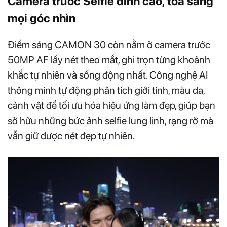
Camera trước Selfie đỉnh cao, tỏa sáng
mọi góc nhìn
Điểm sáng CAMON 30 còn nằm ở camera trước
50MP AF lấy nét theo mắt, ghi trọn từng khoảnh
khắc tự nhiên và sống động nhất. Công nghệ AI
thông minh tự động phân tích giới tính, màu da,
cảnh vật để tối ưu hóa hiệu ứng làm đẹp, giúp bạn
sở hữu những bức ảnh selfie lung linh, rạng rỡ mà
vẫn giữ được nét đẹp tự nhiên.