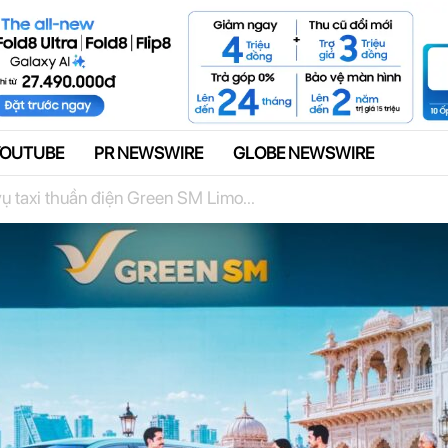
Quảng cáo
YOUTUBE
PR NEWSWIRE
GLOBE NEWSWIRE
ụ taxi thuần điện Green SM Limo...