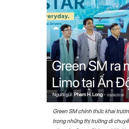
n
i
n
.
c
Green SM ra m
o
Limo tại Ấn Đ
m
Người gửi:
Pham H. Long
-
05/06/2026
Green SM chính thức khai trươn
trong những thị trường di chuyển