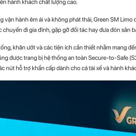
yển hành khách chất lượng cao.
ăng vận hành êm ái và không phát thải, Green SM Limo
c chuyến đi gia đình, gặp gỡ đối tác hay đưa đón sân b
ống, khăn ướt và các tiện ích cần thiết nhằm mang đế
ng được trang bị hệ thống an toàn Secure-to-Safe (S
c nút hỗ trợ khẩn cấp dành cho cả tài xế và hành khá