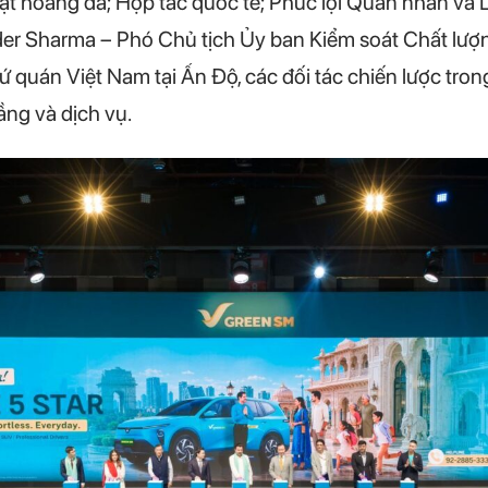
ật hoang dã; Hợp tác quốc tế; Phúc lợi Quân nhân và 
er Sharma – Phó Chủ tịch Ủy ban Kiểm soát Chất lượn
quán Việt Nam tại Ấn Độ, các đối tác chiến lược trong 
ầng và dịch vụ.