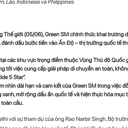
 Lào, Indonesia và Philippines.
Thế giới (05/06), Green SM chính thức khai trương dị
 đánh dấu bước tiến vào Ấn Độ – thị trường quốc tế t
i tại các khu vực trọng điểm thuộc Vùng Thủ đô Quốc
g tới việc cung cấp giải pháp di chuyển an toàn, khôn
de 5 Star”.
ầm nhìn dài hạn và cam kết của Green SM trong việc đ
xanh, mở rộng dấu ấn quốc tế và hiện thực hóa mục t
 toàn cầu.
 Delhi với sự tham dự của ông Rao Narbir Singh, Bộ tr