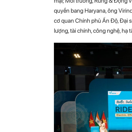
mại; Môi trường, Rừng & Động v
quyền bang Haryana, ông Virind
cơ quan Chính phủ Ấn Độ, Đại sứ 
lượng, tài chính, công nghệ, hạ t