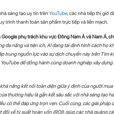
hà sáng tạo uy tín trên
YouTube
, các nhà tiếp thị giờ
y trình thanh toán sản phẩm trực tiếp và liền mạch.
 Google phụ trách khu vực Đông Nam Á và Nam Á, cho
g đa năng và tiện ích, AI đang tái định hình cách họ
p trung nguồn lực vào sự dịch chuyển này trên Tìm ki
 YouTube để đồng hành cùng doanh nghiệp xây dựng 
khả năng kết nối toàn diện giữa ý định của người mua 
của thương hiệu là gắn kết sâu sắc với nhà sáng tạo ha
 đều có thể đáp ứng trọn vẹn. Cuối cùng, các giải pháp 
 đối về tỷ suất hoàn vốn (ROI), giúp các nhà quảng c