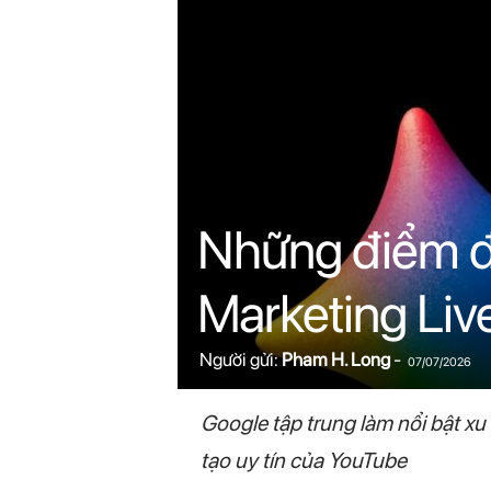
n
i
n
.
c
Những điểm đá
o
Marketing Li
m
Người gửi:
Pham H. Long
-
07/07/2026
Google tập trung làm nổi bật x
tạo uy tín của YouTube