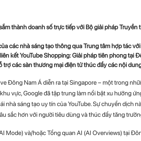
ắm thành doanh số trực tiếp với Bộ giải pháp Truyề
 của các nhà sáng tạo thông qua Trung tâm hợp tác với
 liên kết YouTube Shopping: Giải pháp tiên phong tạ
ỗ trợ các sàn thương mại điện tử thúc đẩy các nội dung t
Live Đông Nam Á diễn ra tại Singapore – một trong nhữ
 khu vực, Google đã tập trung làm nổi bật xu hướng 
hái nhà sáng tạo uy tín của YouTube. Sự chuyển dịch nà
âu sắc hơn với người tiêu dùng và thúc đẩy tăng trưởn
(AI Mode) và/hoặc Tổng quan AI (AI Overviews) tại Đ