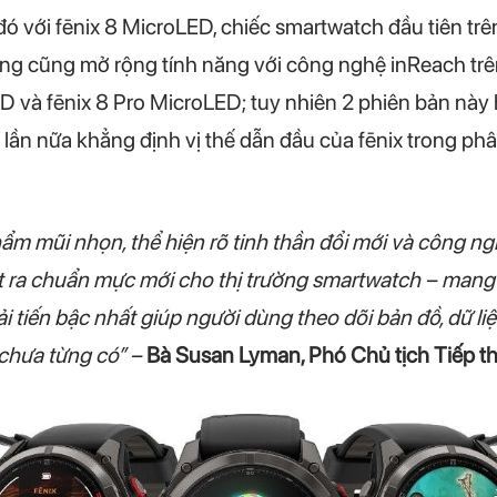
đó với fēnix 8 MicroLED, chiếc smartwatch đầu tiên trê
ng cũng mở rộng tính năng với công nghệ inReach trê
 và fēnix 8 Pro MicroLED; tuy nhiên 2 phiên bản này h
lần nữa khẳng định vị thế dẫn đầu của fēnix trong p
hẩm mũi nhọn, thể hiện rõ tinh thần đổi mới và công ng
 ra chuẩn mực mới cho thị trường smartwatch – mang 
 tiến bậc nhất giúp người dùng theo dõi bản đồ, dữ liệ
chưa từng có” –
Bà Susan Lyman, Phó Chủ tịch Tiếp th