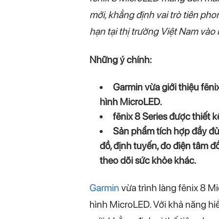
mới, khẳng định vai trò tiên p
hạn tại thị trường Việt Nam vào
Những ý chính:
Garmin vừa giới thiệu fēn
hình MicroLED.
fēnix 8 Series được thiết 
Sản phẩm tích hợp đầy đủ 
đồ, định tuyến, đo điện tâm 
theo dõi sức khỏe khác.
Garmin
vừa trình làng fēnix 8 M
hình MicroLED. Với khả năng hiể