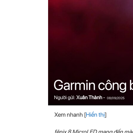
n
i
n
.
c
o
Garmin công b
m
Người gửi:
Xuân Thành
-
08/09/2025
Xem nhanh
[
Hiển thị
]
fēnix 8 MicroLED mang đến màn 