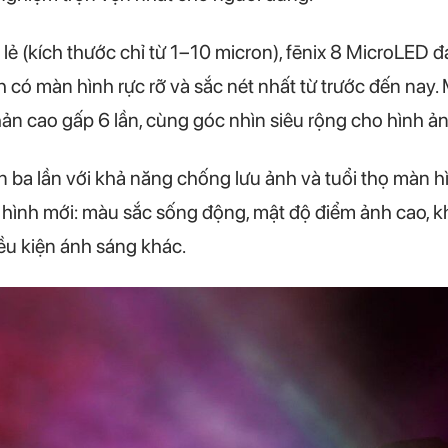
 (kích thước chỉ từ 1–10 micron), fēnix 8 MicroLED đạt
 có màn hình rực rỡ và sắc nét nhất từ trước đến nay.
n cao gấp 6 lần, cùng góc nhìn siêu rộng cho hình ảnh
ba lần với khả năng chống lưu ảnh và tuổi thọ màn hìn
ình mới: màu sắc sống động, mật độ điểm ảnh cao, khả
ều kiện ánh sáng khác.