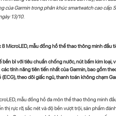
hong của Garmin trong phân khúc smartwatch cao cấp. 
 ngày 13/10.
ix 8 MicroLED, mẫu đồng hồ thể thao thông minh đầu ti
kế bền bỉ với tiêu chuẩn chống nước, nút bấm kim loại,
các tính năng tiên tiến nhất của Garmin, bao gồm theo
đồ (ECG), theo dõi giấc ngủ, thanh toán không chạm Ga
icroLED, mẫu đồng hồ đa môn thể thao thông minh đầu t
n thị rực rỡ, sắc nét và độ bền vượt trội, sản phẩm đ