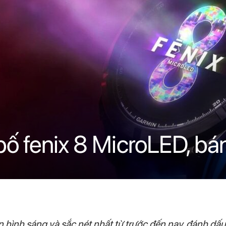
ố fenix 8 MicroLED, bán
hình sáng và sắc nét nhất từ trước đến nay, đánh d