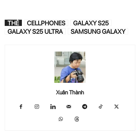
THẺ
CELLPHONES
GALAXY S25
GALAXY S25 ULTRA
SAMSUNG GALAXY
Xuân Thành