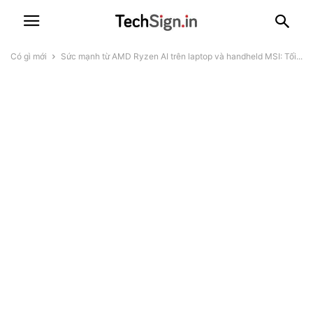
Có gì mới
Sức mạnh từ AMD Ryzen AI trên laptop và handheld MSI: Tối...