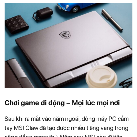
Chơi game di động – Mọi lúc mọi nơi
Sau khi ra mắt vào năm ngoái, dòng máy PC cầm
tay MSI Claw đã tạo được nhiều tiếng vang trong
cộng đồng game thủ. Năm nay, MSI còn đi tiên