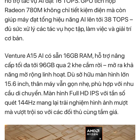
hỗ trợ tác vụ AI đạt 16 TOPS. GPU tích hợp
Radeon 780M không chỉ tiết kiệm điện mà còn
giúp máy đạt tổng hiệu năng AI lên tới 38 TOPS –
đủ sức xử lý các tác vụ học tập, làm việc và giải trí
cơ bản.
Venture A15 AI có sẵn 16GB RAM, hỗ trợ nâng
cấp tối đa tới 96GB qua 2 khe cắm rời – mở ra khả
năng mở rộng linh hoạt. Dù sở hữu màn hình lớn
15.6 inch, thân máy vẫn gọn nhẹ, phù hợp với nhu
cầu di chuyển. Màn hình Full HD IPS với tần số
quét 144Hz mang lại trải nghiệm hình ảnh mượt
mà vượt trội so với các đối thủ cùng tầm giá.