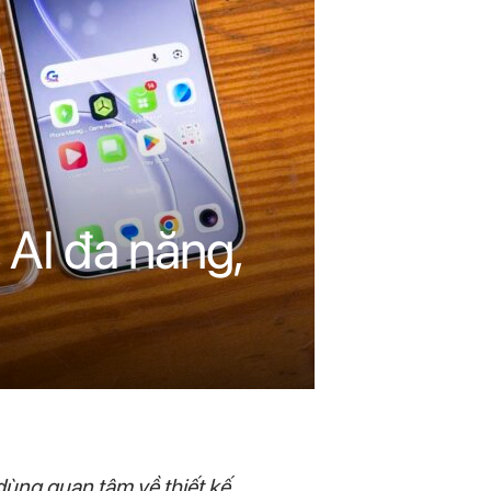
AI đa năng,
ng quan tâm về thiết kế,