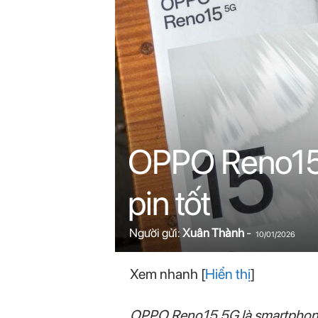
n
i
n
.
c
OPPO Reno15 
o
pin tốt
m
Người gửi:
Xuân Thành
-
10/01/2026
Xem nhanh
[
Hiển thị
]
OPPO Reno15 5G là smartphone 