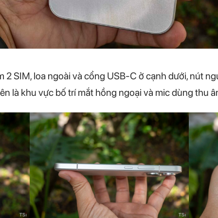
 2 SIM, loa ngoài và cổng USB-C ở cạnh dưới, nút ng
rên là khu vực bố trí mắt hồng ngoại và mic dùng thu â