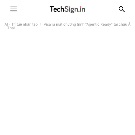
AI - Trí tuệ nhân tạo
Visa ra mắt chương trình “Agentic Ready” tại châu Á
– Thái...