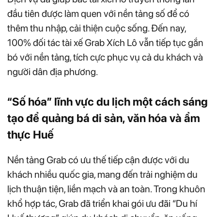
đầu tiên được làm quen với nền tảng số để có
thêm thu nhập, cải thiện cuộc sống. Đến nay,
100% đối tác tài xế Grab Xích Lô vẫn tiếp tục gắn
bó với nền tảng, tích cực phục vụ cả du khách và
người dân địa phương.
“Số hóa” lĩnh vực du lịch một cách sáng
tạo để quảng bá di sản, văn hóa và ẩm
thực Huế
Nền tảng Grab có ưu thế tiếp cận được với du
khách nhiều quốc gia, mang đến trải nghiệm du
lịch thuận tiện, liền mạch và an toàn. Trong khuôn
khổ hợp tác, Grab đã triển khai gói ưu đãi “Du hí