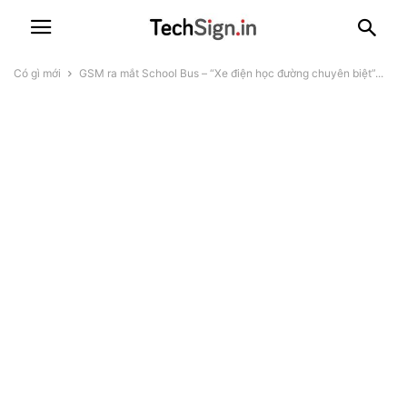
Có gì mới
GSM ra mắt School Bus – “Xe điện học đường chuyên biệt”...