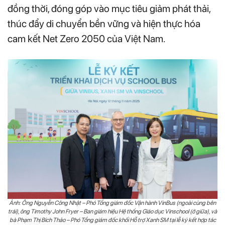
đồng thời, đóng góp vào mục tiêu giảm phát thải,
thúc đẩy di chuyển bền vững và hiện thực hóa
cam kết Net Zero 2050 của Việt Nam.
Ảnh: Ông Nguyễn Công Nhật – Phó Tổng giám đốc Vận hành VinBus (ngoài cùng bên
trái), ông Timothy John Fryer – Ban giám hiệu Hệ thống Giáo dục Vinschool (ở giữa), và
bà Phạm Thị Bích Thảo – Phó Tổng giám đốc khối Hỗ trợ Xanh SM tại lễ ký kết hợp tác