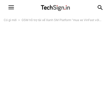
Có gì mới
GSM hỗ trợ tài xế Xanh SM Platform “mua xe VinFast với...