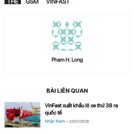
THẺ
GSM
VINFAST
Pham H. Long
BÀI LIÊN QUAN
VinFast xuất khẩu lô xe thứ 38 ra
quốc tế
Nhật Nam
-
22/07/2026