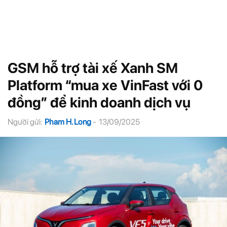
GSM hỗ trợ tài xế Xanh SM
Platform “mua xe VinFast với 0
đồng” để kinh doanh dịch vụ
Người gửi:
Pham H. Long
-
13/09/2025