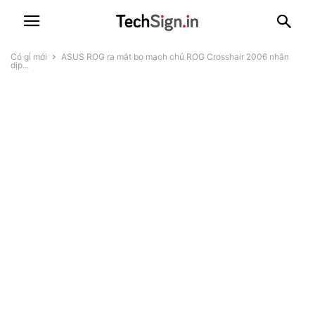
Có gì mới
ASUS ROG ra mắt bo mạch chủ ROG Crosshair 2006 nhân
dịp...