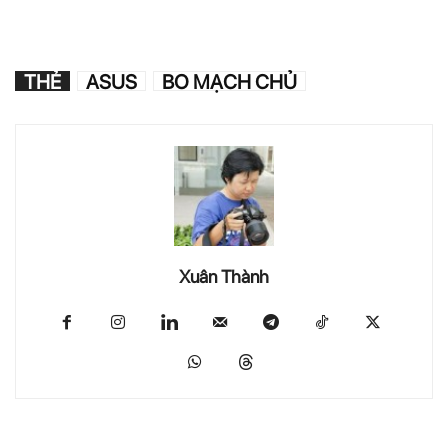
THẺ
ASUS
BO MẠCH CHỦ
Xuân Thành