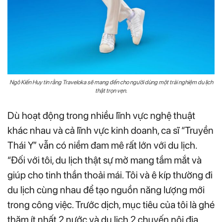
Ngô Kiến Huy tin rằng Traveloka sẽ mang đến cho người dùng một trải nghiệm du lịch
thật trọn vẹn.
Dù hoạt động trong nhiều lĩnh vực nghệ thuật
khác nhau và cả lĩnh vực kinh doanh, ca sĩ “Truyền
Thái Y” vẫn có niềm đam mê rất lớn với du lịch.
“Đối với tôi, du lịch thật sự mở mang tầm mắt và
giúp cho tinh thần thoải mái. Tôi và ê kíp thường đi
du lịch cùng nhau để tạo nguồn năng lượng mới
trong công việc. Trước dịch, mục tiêu của tôi là ghé
thăm ít nhất 2 nước và du lịch 2 chuyến nội địa