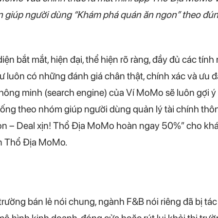
 giúp người dùng “Khám phá quán ăn ngon” theo đún
ện bắt mắt, hiện đại, thể hiện rõ ràng, đầy đủ các tín
ư luôn có những đánh giá chân thật, chính xác và ưu đ
 thông minh (search engine) của Ví MoMo sẽ luôn gợi ý
 uống theo nhóm giúp người dùng quản lý tài chính th
on – Deal xịn! Thổ Địa MoMo hoàn ngay 50%” cho kh
n Thổ Địa MoMo.
hị trường bán lẻ nói chung, ngành F&B nói riêng đã bị 