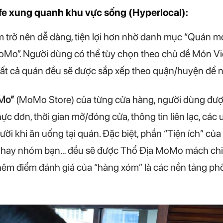
e xung quanh khu vực sống (Hyperlocal):
ếm trở nên dễ dàng, tiện lợi hơn nhờ danh mục “Quán m
o”. Người dùng có thể tùy chọn theo chủ đề Món Vi
Tất cả quán đều sẽ được sắp xếp theo quận/huyện để n
oMo”
(MoMo Store) của từng cửa hàng, người dùng đư
ực đơn, thời gian mở/đóng cửa, thông tin liên lạc, các
gười khi ăn uống tại quán. Đặc biệt, phần “Tiện ích” củ
nh hay nhóm bạn… đều sẽ được Thổ Địa MoMo mách chi 
hêm điểm đánh giá của “hàng xóm” là các nền tảng ph