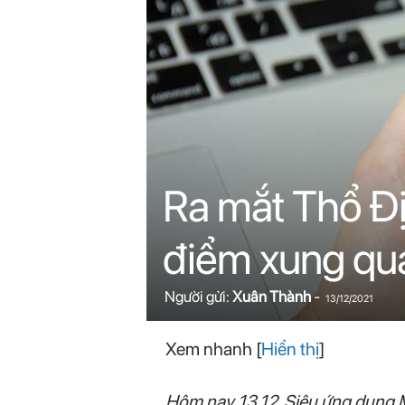
n
i
n
.
c
Ra mắt Thổ Đ
o
điểm xung qu
m
Người gửi:
Xuân Thành
-
13/12/2021
Xem nhanh
[
Hiển thị
]
Hôm nay 13.12, Siêu ứng dụng M