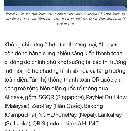
Eric Jing, Chủ tịch Ant Group và Ant International, cùng Cyril Han, CEO Ant Group, tại
sự kiện vinh danh các điểm đến quốc tế hàng đầu tại Trung Quốc cùng các đối tác thẻ
và ví điện tử.
Không chỉ dừng ở hợp tác thương mại, Alipay+
còn đồng hành cùng nhiều sáng kiến thanh toán
di động do chính phủ khởi xướng tại các thị trường
mới nổi, hỗ trợ chương trình số hóa và tăng trưởng
toàn diện. Tám hệ thống thanh toán QR quốc gia
đang mở rộng hiện diện quốc tế thông qua
Alipay+, gồm: SGQR (Singapore), PayNet DuitNow
(Malaysia), ZeroPay (Hàn Quốc), Bakong
(Campuchia), NCHL/FonePay (Nepal), LankaPay
(Sri Lanka), QRIS (Indonesia) và HUMO