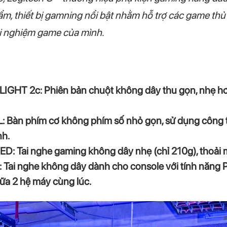
hẩm, thiết bị gamning nổi bật nhằm hỗ trợ các game th
ải nghiệm game của mình.
GHT 2c: Phiên bản chuột không dây thu gọn, nhẹ hơ
 Bàn phím cơ không phím số nhỏ gọn, sử dụng công tắ
nh.
: Tai nghe gaming không dây nhẹ (chỉ 210g), thoải má
 Tai nghe không dây dành cho console với tính năn
iữa 2 hệ máy cùng lúc.