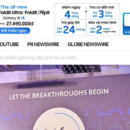
Quảng cáo
YOUTUBE
PR NEWSWIRE
GLOBE NEWSWIRE
ản phẩm gaming đột phá tại sự kiện...