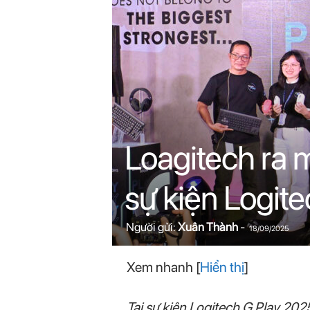
n
i
n
.
c
Loagitech ra 
o
sự kiện Logite
m
Người gửi:
Xuân Thành
-
18/09/2025
Xem nhanh
[
Hiển thị
]
Tại sự kiện Logitech G Play 202