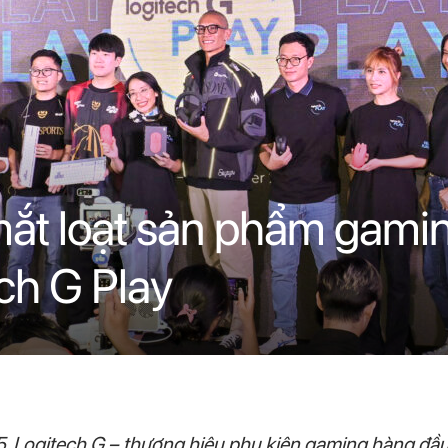
mắt loạt sản phẩm gamin
ch G Play
5, Logitech G – thương hiệu phụ kiện gaming hàng đầu 