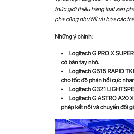
thức giới thiệu hàng loạt sản p
phá cũng như tối ưu hóa các tr
Những ý chính:
Logitech G PRO X SUPERLI
có bàn tay nhỏ.
Logitech G515 RAPID TKL:
cho tốc độ phản hồi cực nha
Logitech G321 LIGHTSPEED
Logitech G ASTRO A20 X:
phép kết nối và chuyển đổi g