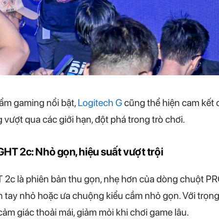
hẩm gaming nổi bật,
Logitech G
cũng thể hiện cam kết 
ượt qua các giới hạn, đột phá trong trò chơi.
T 2c: Nhỏ gọn, hiệu suất vượt trội
2c là phiên bản thu gọn, nhẹ hơn của dòng chuột 
n tay nhỏ hoặc ưa chuộng kiểu cầm nhỏ gọn. Với trọng 
ảm giác thoải mái, giảm mỏi khi chơi game lâu.