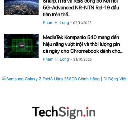
Sharp, ITRI và R&S công bố Kết nối
5G-Advanced NR-NTN Rel-19 đầu
tiên trên thế...
Pham H. Long
-
07/11/2025
MediaTek Kompanio 540 mang đến
hiệu năng vượt trội và thời lượng pin
cả ngày cho Chromebook dành cho...
Pham H. Long
-
31/10/2025