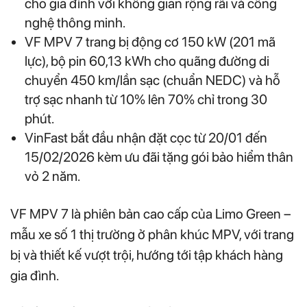
cho gia đình với không gian rộng rãi và công
nghệ thông minh.
VF MPV 7 trang bị động cơ 150 kW (201 mã
lực), bộ pin 60,13 kWh cho quãng đường di
chuyển 450 km/lần sạc (chuẩn NEDC) và hỗ
trợ sạc nhanh từ 10% lên 70% chỉ trong 30
phút.
VinFast bắt đầu nhận đặt cọc từ 20/01 đến
15/02/2026 kèm ưu đãi tặng gói bảo hiểm thân
vỏ 2 năm.
VF MPV 7 là phiên bản cao cấp của Limo Green –
mẫu xe số 1 thị trường ở phân khúc MPV, với trang
bị và thiết kế vượt trội, hướng tới tập khách hàng
gia đình.