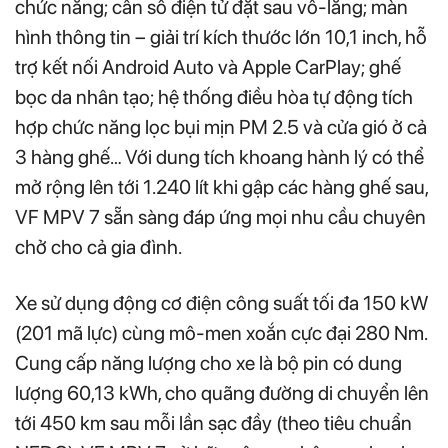
chức năng; cần số điện tử đặt sau vô-lăng; màn
hình thông tin – giải trí kích thước lớn 10,1 inch, hỗ
trợ kết nối Android Auto và Apple CarPlay; ghế
bọc da nhân tạo; hệ thống điều hòa tự động tích
hợp chức năng lọc bụi mịn PM 2.5 và cửa gió ở cả
3 hàng ghế… Với dung tích khoang hành lý có thể
mở rộng lên tới 1.240 lít khi gập các hàng ghế sau,
VF MPV 7 sẵn sàng đáp ứng mọi nhu cầu chuyên
chở cho cả gia đình.
Xe sử dụng động cơ điện công suất tối đa 150 kW
(201 mã lực) cùng mô-men xoắn cực đại 280 Nm.
Cung cấp năng lượng cho xe là bộ pin có dung
lượng 60,13 kWh, cho quãng đường di chuyển lên
tới 450 km sau mỗi lần sạc đầy (theo tiêu chuẩn