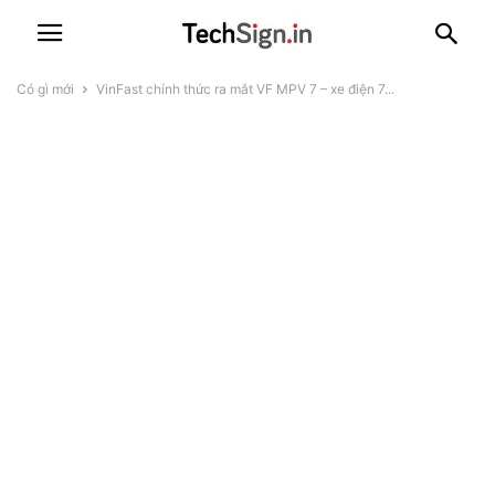
Có gì mới
VinFast chính thức ra mắt VF MPV 7 – xe điện 7...