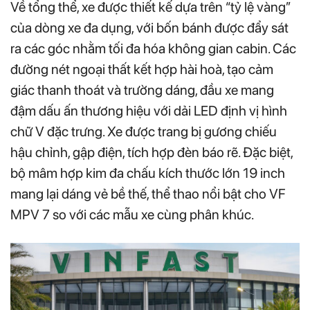
Về tổng thể, xe được thiết kế dựa trên “tỷ lệ vàng”
của dòng xe đa dụng, với bốn bánh được đẩy sát
ra các góc nhằm tối đa hóa không gian cabin. Các
đường nét ngoại thất kết hợp hài hoà, tạo cảm
giác thanh thoát và trường dáng, đầu xe mang
đậm dấu ấn thương hiệu với dải LED định vị hình
chữ V đặc trưng. Xe được trang bị gương chiếu
hậu chỉnh, gập điện, tích hợp đèn báo rẽ. Đặc biệt,
bộ mâm hợp kim đa chấu kích thước lớn 19 inch
mang lại dáng vẻ bề thế, thể thao nổi bật cho VF
MPV 7 so với các mẫu xe cùng phân khúc.