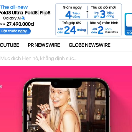
Quảng cáo
YOUTUBE
PR NEWSWIRE
GLOBE NEWSWIRE
 Mục đích Hẹn hò, khẳng định sức...