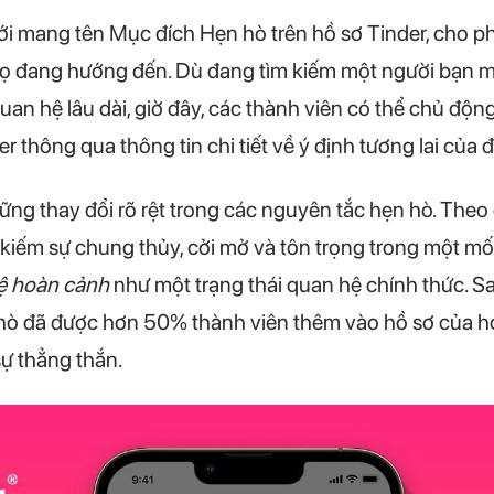
mới mang tên Mục đích Hẹn hò trên hồ sơ Tinder, cho p
ọ đang hướng đến. Dù đang tìm kiếm một người bạn mớ
n hệ lâu dài, giờ đây, các thành viên có thể chủ độn
 thông qua thông tin chi tiết về ý định tương lai của 
ững thay đổi rõ rệt trong các nguyên tắc hẹn hò. Theo 
m kiếm sự chung thủy, cởi mở và tôn trọng trong một mố
ệ hoàn cảnh
như một trạng thái quan hệ chính thức. Sa
hò đã được hơn 50% thành viên thêm vào hồ sơ của họ
ự thẳng thắn.