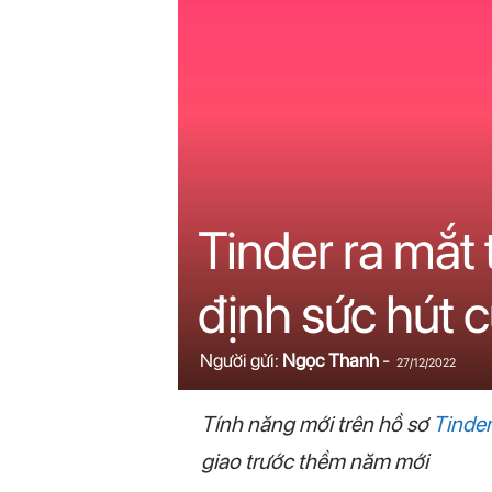
n
i
n
.
c
Tinder ra mắt
o
định sức hút 
m
Người gửi:
Ngọc Thanh
-
27/12/2022
Tính năng mới trên hồ sơ
Tinder
giao trước thềm năm mới