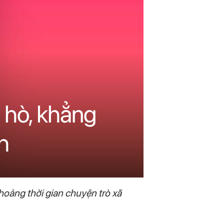
 hò, khẳng
h
hoảng thời gian chuyện trò xã