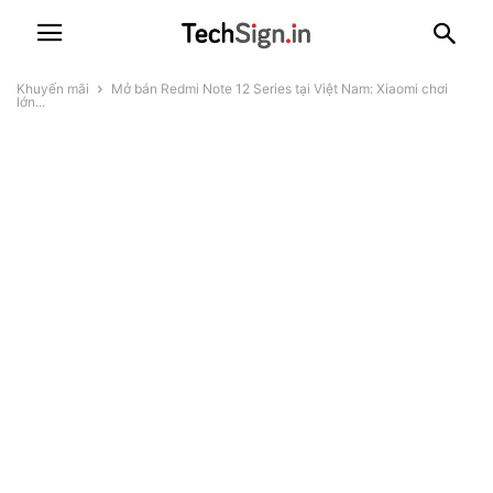
Khuyến mãi
Mở bán Redmi Note 12 Series tại Việt Nam: Xiaomi chơi
lớn...