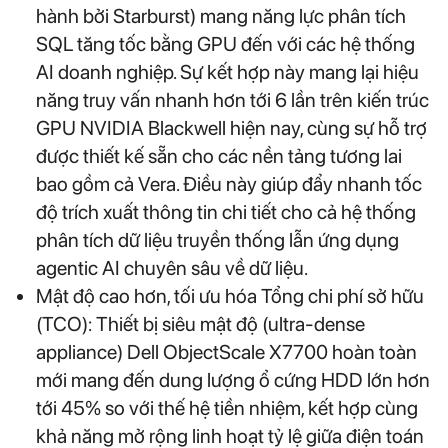
hành bởi Starburst) mang năng lực phân tích
SQL tăng tốc bằng GPU đến với các hệ thống
AI doanh nghiệp. Sự kết hợp này mang lại hiệu
năng truy vấn nhanh hơn tới 6 lần trên kiến trúc
GPU NVIDIA Blackwell hiện nay, cùng sự hỗ trợ
được thiết kế sẵn cho các nền tảng tương lai
bao gồm cả Vera. Điều này giúp đẩy nhanh tốc
độ trích xuất thông tin chi tiết cho cả hệ thống
phân tích dữ liệu truyền thống lẫn ứng dụng
agentic AI chuyên sâu về dữ liệu.
Mật độ cao hơn, tối ưu hóa Tổng chi phí sở hữu
(TCO): Thiết bị siêu mật độ (ultra-dense
appliance) Dell ObjectScale X7700 hoàn toàn
mới mang đến dung lượng ổ cứng HDD lớn hơn
tới 45% so với thế hệ tiền nhiệm, kết hợp cùng
khả năng mở rộng linh hoạt tỷ lệ giữa điện toán