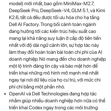
model) mới nhất, bao gồm MiniMax-M2.7,
DeepSeek Pro, DeepSeek-V4, GLM 5.1, và Kimi
K2.6, tất cả đều được tối ưu hóa cho hạ tầng
Dell AI Factory. Trong bối cảnh toàn ngành
đang hướng tới các kiến trúc hiệu suất cao
mang lại khả năng suy luận ở cấp độ tiên tiến
nhất với độ dài ngữ cảnh lớn, sự hợp tác này
làm thay đổi hoàn toàn bài toán chi phí của AI
doanh nghiệp. Nó mang đến cho doanh nghiệp
một lộ trình đáng tin cậy và bảo mật hơn để
triển khai những mô hình mở mạnh mẽ nhất
ngay tại nơi dữ liệu của họ cư trú, với mức chi
phí chỉ bằng một phần nhỏ.
OpenAI và Dell Technologies đang hợp tác
nhằm giúp nhiều doanh nghiệp hơn nữa có thể
triển khai Codex ngay trong các môi trường