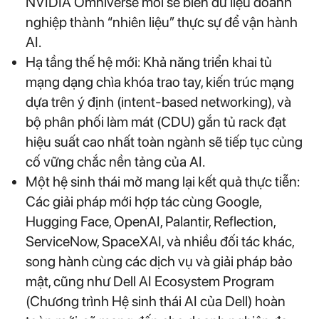
NVIDIA Omniverse mới sẽ biến dữ liệu doanh
nghiệp thành “nhiên liệu” thực sự để vận hành
AI.
Hạ tầng thế hệ mới: Khả năng triển khai tủ
mạng dạng chìa khóa trao tay, kiến trúc mạng
dựa trên ý định (intent-based networking), và
bộ phân phối làm mát (CDU) gắn tủ rack đạt
hiệu suất cao nhất toàn ngành sẽ tiếp tục củng
cố vững chắc nền tảng của AI.
Một hệ sinh thái mở mang lại kết quả thực tiễn:
Các giải pháp mới hợp tác cùng Google,
Hugging Face, OpenAI, Palantir, Reflection,
ServiceNow, SpaceXAI, và nhiều đối tác khác,
song hành cùng các dịch vụ và giải pháp bảo
mật, cũng như Dell AI Ecosystem Program
(Chương trình Hệ sinh thái AI của Dell) hoàn