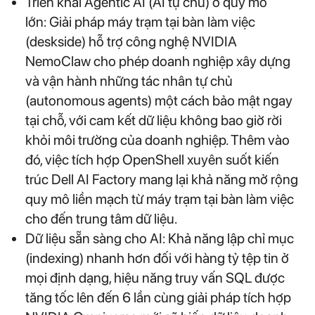
Triển khai Agentic AI (AI tự chủ) ở quy mô
lớn: Giải pháp máy trạm tại bàn làm việc
(deskside) hỗ trợ công nghệ NVIDIA
NemoClaw cho phép doanh nghiệp xây dựng
và vận hành những tác nhân tự chủ
(autonomous agents) một cách bảo mật ngay
tại chỗ, với cam kết dữ liệu không bao giờ rời
khỏi môi trường của doanh nghiệp. Thêm vào
đó, việc tích hợp OpenShell xuyên suốt kiến
trúc Dell AI Factory mang lại khả năng mở rộng
quy mô liền mạch từ máy trạm tại bàn làm việc
cho đến trung tâm dữ liệu.
Dữ liệu sẵn sàng cho AI: Khả năng lập chỉ mục
(indexing) nhanh hơn đối với hàng tỷ tệp tin ở
mọi định dạng, hiệu năng truy vấn SQL được
tăng tốc lên đến 6 lần cùng giải pháp tích hợp