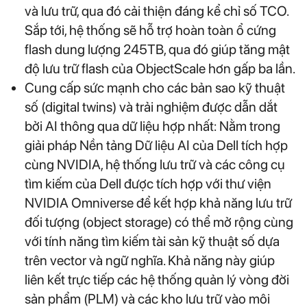
và lưu trữ, qua đó cải thiện đáng kể chỉ số TCO.
Sắp tới, hệ thống sẽ hỗ trợ hoàn toàn ổ cứng
flash dung lượng 245TB, qua đó giúp tăng mật
độ lưu trữ flash của ObjectScale hơn gấp ba lần.
Cung cấp sức mạnh cho các bản sao kỹ thuật
số (digital twins) và trải nghiệm được dẫn dắt
bởi AI thông qua dữ liệu hợp nhất: Nằm trong
giải pháp Nền tảng Dữ liệu AI của Dell tích hợp
cùng NVIDIA, hệ thống lưu trữ và các công cụ
tìm kiếm của Dell được tích hợp với thư viện
NVIDIA Omniverse để kết hợp khả năng lưu trữ
đối tượng (object storage) có thể mở rộng cùng
với tính năng tìm kiếm tài sản kỹ thuật số dựa
trên vector và ngữ nghĩa. Khả năng này giúp
liên kết trực tiếp các hệ thống quản lý vòng đời
sản phẩm (PLM) và các kho lưu trữ vào môi